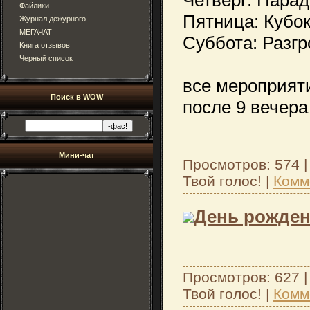
Четверг: Парад
Файлики
Пятница: Кубок
Журнал дежурного
МЕГАЧАТ
Суббота: Разг
Книга отзывов
Черный список
все мероприят
Поиск в WOW
после 9 вечера
Мини-чат
Просмотров: 574 |
Твой голос!
|
Комм
День рожден
Просмотров: 627 |
Твой голос!
|
Комм