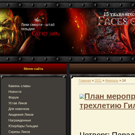
Лики смерти - штаб
гильдии
Меню сайта
Главная
»
2011
»
Февраль
»
14
Камень славы
Новости
План мероп
Форум
трехлетию Ги
Устав Ликов
Для новичков
Академия Ликов
Награжденные
Юзербары Гильдии
Скрины Ликов