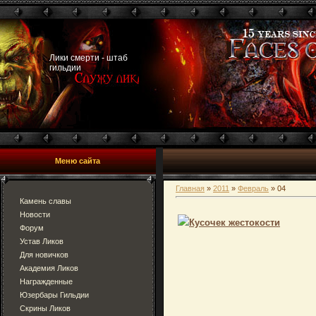
Лики смерти - штаб
гильдии
Меню сайта
Главная
»
2011
»
Февраль
»
04
Камень славы
Новости
Кусочек жестокости
Форум
Устав Ликов
Для новичков
Академия Ликов
Награжденные
Юзербары Гильдии
Скрины Ликов