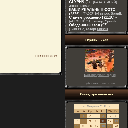
GLYPHS
(2) -
[
БАЗА ЗНАНИЙ
]
автор:
Linsane
ВАШИ РЕАЛЬНЫЕ ФОТО
(2376) -
[
ТАВЕРНА
]
автор:
Sprutik
С днем рождения!
(1216) -
[
АКТОВЫЙ ЗАЛ
]
автор:
Sprutik
Обеденный стол
(97) -
[
ТАВЕРНА
]
автор:
Sprutik
Скрины Ликов
Подробнее >>
[
Фотографии гильдии
]
добавить свой скрин
Календарь новостей
«
Февраль 2011
»
Пн
Вт
Ср
Чт
Пт
Сб
Вс
1
2
3
4
5
6
7
8
9
10
11
12
13
14
15
16
17
18
19
20