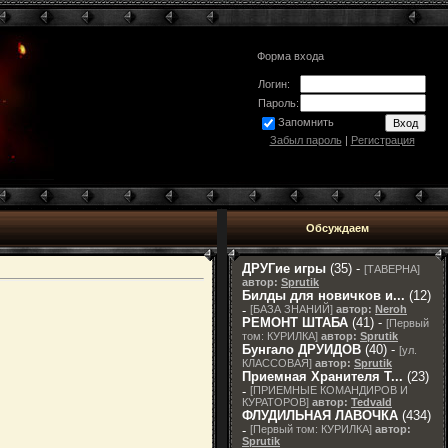
Форма входа
Логин:
Пароль:
Запомнить
Забыл пароль
|
Регистрация
Обсуждаем
ДРУГие игры
(35) -
[
ТАВЕРНА
]
автор:
Sprutik
Билды для новичков и...
(12)
-
[
БАЗА ЗНАНИЙ
]
автор:
Neroh
РЕМОНТ ШТАБА
(41) -
[
Первый
том: КУРИЛКА
]
автор:
Sprutik
Бунгало ДРУИДОВ
(40) -
[
ул.
КЛАССОВАЯ
]
автор:
Sprutik
Приемная Хранителя T...
(23)
-
[
ПРИЕМНЫЕ КОМАНДИРОВ И
КУРАТОРОВ
]
автор:
Tedvald
ФЛУДИЛЬНАЯ ЛАВОЧКА
(434)
-
[
Первый том: КУРИЛКА
]
автор:
Sprutik