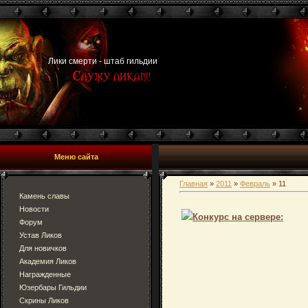
Лики смерти - штаб гильдии
Меню сайта
Главная
»
2011
»
Февраль
»
11
Камень славы
Новости
Конкурс на сервере:
Форум
Устав Ликов
Для новичков
Академия Ликов
Награжденные
Юзербары Гильдии
Скрины Ликов