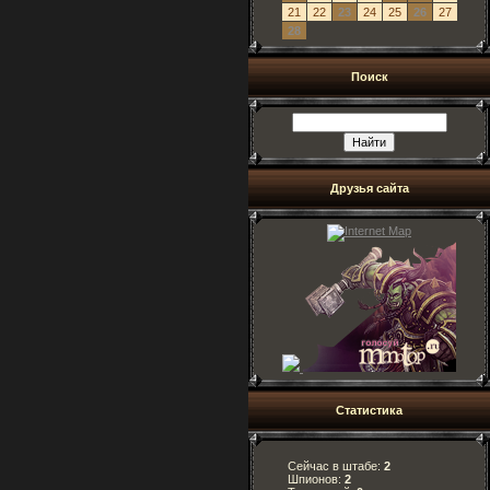
21
22
23
24
25
26
27
28
Поиск
Друзья сайта
Статистика
Сейчас в штабе:
2
Шпионов:
2