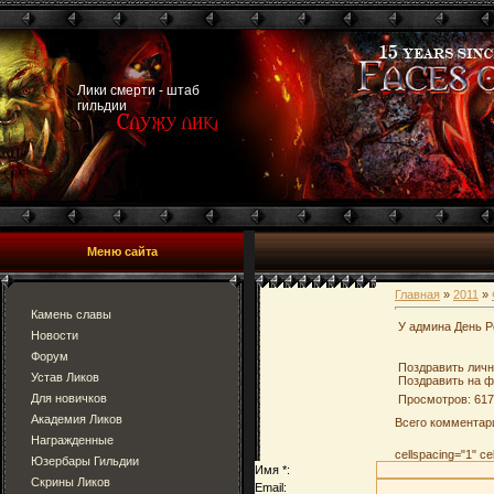
Лики смерти - штаб
гильдии
Меню сайта
Главная
»
2011
»
Камень славы
У админа День Р
Новости
Форум
Поздравить лич
Устав Ликов
Поздравить на 
Для новичков
Просмотров: 617
Академия Ликов
Всего комментар
Награжденные
cellspacing="1" c
Юзербары Гильдии
Имя *:
Скрины Ликов
Email: