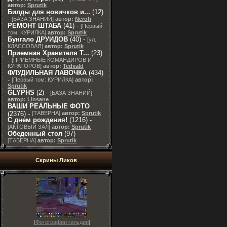
автор:
Sprutik
Билды для новичков и...
(12)
-
[
БАЗА ЗНАНИЙ
]
автор:
Neroh
РЕМОНТ ШТАБА
(41) -
[
Первый
том: КУРИЛКА
]
автор:
Sprutik
Бунгало ДРУИДОВ
(40) -
[
ул.
КЛАССОВАЯ
]
автор:
Sprutik
Приемная Хранителя T...
(23)
-
[
ПРИЕМНЫЕ КОМАНДИРОВ И
КУРАТОРОВ
]
автор:
Tedvald
ФЛУДИЛЬНАЯ ЛАВОЧКА
(434)
-
[
Первый том: КУРИЛКА
]
автор:
Sprutik
GLYPHS
(2) -
[
БАЗА ЗНАНИЙ
]
автор:
Linsane
ВАШИ РЕАЛЬНЫЕ ФОТО
(2376) -
[
ТАВЕРНА
]
автор:
Sprutik
С днем рождения!
(1216) -
[
АКТОВЫЙ ЗАЛ
]
автор:
Sprutik
Обеденный стол
(97) -
[
ТАВЕРНА
]
автор:
Sprutik
Скрины Ликов
[
Фотографии гильдии
]