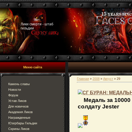
Лики смерти - штаб
гильдии
Меню сайта
Главная
»
2008
»
Август
»
29
Камень славы
Новости
СГ БУРАН: МЕДАЛЬН
Форум
Медаль за 10000 
Устав Ликов
солдату Jester
Для новичков
Академия Ликов
Награжденные
Юзербары Гильдии
Скрины Ликов