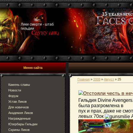
Лики смерти - штаб
гильдии
Меню сайта
Главная
»
2008
»
Август
»
25
Камень славы
Новости
Отстояли честь в н
Форум
Гильдия Divine Avengers
Устав Ликов
была разгромлена в
Для новичков
пух и прах, даже не смо
Академия Ликов
левых 70ок
А
Награжденные
Юзербары Гильдии
Скрины Ликов