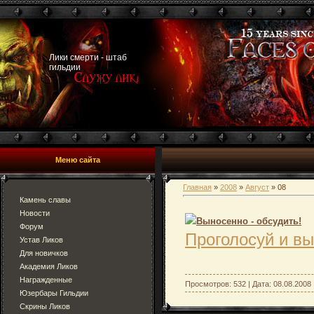
Лики смерти - штаб
гильдии
Меню сайта
Главная
»
2008
»
Август
»
08
Камень славы
Новости
Выносенно - обсудить!
Форум
Проголосуй и в
Устав Ликов
Для новичков
Академия Ликов
Награжденные
Просмотров: 532 | Дата:
08.08.2008
Юзербары Гильдии
Скрины Ликов