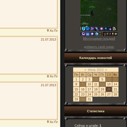
0
[
Фотографии гильдии
]
21.07.2013
добавить свой скрин
Календарь новостей
«
Июль 2013
»
Пн
Вт
Ср
Чт
Пт
Сб
Вс
0
1
2
3
4
5
6
7
8
9
10
11
12
13
14
21.07.2013
15
16
17
18
19
20
21
22
23
24
25
26
27
28
29
30
31
Статистика
0
Сейчас в штабе:
1