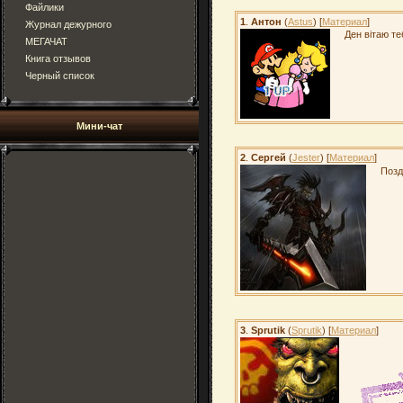
Файлики
1
.
Антон
(
Astus
) [
Материал
]
Журнал дежурного
Ден вітаю те
МЕГАЧАТ
Книга отзывов
Черный список
Мини-чат
2
.
Сергей
(
Jester
) [
Материал
]
Позд
3
.
Sprutik
(
Sprutik
) [
Материал
]