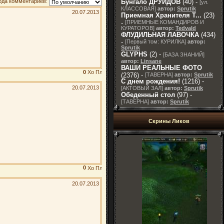
Бунгало ДРУИДОВ
(40) -
ода комментариев:
[
ул.
КЛАССОВАЯ
]
автор:
Sprutik
20.07.2013
Приемная Хранителя T...
(23)
-
[
ПРИЕМНЫЕ КОМАНДИРОВ И
КУРАТОРОВ
]
автор:
Tedvald
ФЛУДИЛЬНАЯ ЛАВОЧКА
(434)
-
[
Первый том: КУРИЛКА
]
автор:
Sprutik
GLYPHS
(2) -
[
БАЗА ЗНАНИЙ
]
автор:
Linsane
ВАШИ РЕАЛЬНЫЕ ФОТО
0
(2376) -
[
ТАВЕРНА
]
автор:
Sprutik
С днем рождения!
(1216) -
20.07.2013
[
АКТОВЫЙ ЗАЛ
]
автор:
Sprutik
Обеденный стол
(97) -
[
ТАВЕРНА
]
автор:
Sprutik
Скрины Ликов
0
20.07.2013