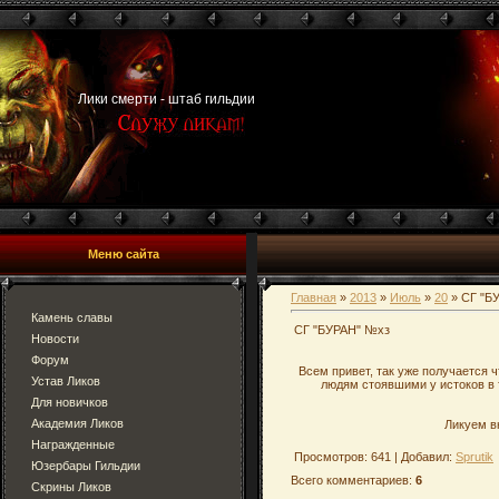
Лики смерти - штаб гильдии
Меню сайта
Главная
»
2013
»
Июль
»
20
» СГ "Б
Камень славы
СГ "БУРАН" №хз
Новости
Форум
Всем привет, так уже получается 
Устав Ликов
людям стоявшими у истоков в 
Для новичков
Академия Ликов
Ликуем вн
Награжденные
Просмотров: 641 | Добавил:
Sprutik
Юзербары Гильдии
Всего комментариев:
6
Скрины Ликов