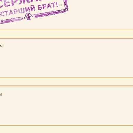
ю!
ю!