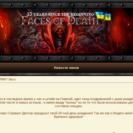
Новости ликов
УРАН" №хз
что в последнее время у нас в штабе на Главной, идет свод поздравлений с днем рожд
том числе и новых истоков.. я имею ввиду "волны" но не те что были использованы д
составов гильдии.
овь! Сержант Дентор празднует свой 20-тый день рождения! Так же как и Индиго имее
Крепкого здоровья!