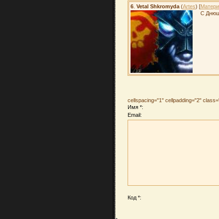
6
.
Vetal Shkromyda
(
Artes
) [
Матери
С Днюш
cellspacing="1" cellpadding="2" clas
Имя *:
Email:
Код *: