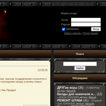
Форма входа
Логин:
Пароль:
Запомнить
Забыл пароль
|
Регистрация
Поиск
13:25:25
Обсуждаем
ения, причем поздравления относятся к
ля посещение пещер а волны новых
ДРУГие игры
(35) -
[
ТАВЕРНА
]
т Лик Предка!
автор:
Sprutik
Билды для новичков и...
(12)
-
[
БАЗА ЗНАНИЙ
]
автор:
Neroh
РЕМОНТ ШТАБА
(41) -
[
Первый
том: КУРИЛКА
]
автор:
Sprutik