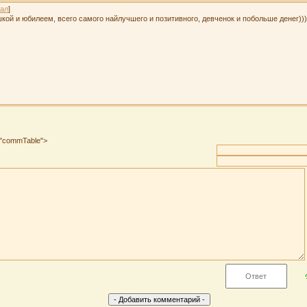
ал
]
кой и юбилеем, всего самого найлучшего и позитивного, девченок и побольше денег)))
s="commTable">