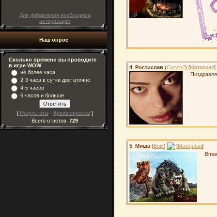
Для добавления необходима
авторизация
Наш опрос
Сколько времени вы проводите
в игре WOW
4
.
Ростислав
(
Corvin2
) [
Материал
]
не более часа
Поздравля
2-3 часа в сутки достаточно
4-5 часов
6 часов и больше
[
Результаты
·
Архив опросов
]
Всего ответов:
729
5
.
Миша
(
Вом
)
[
Материал
]
Віта