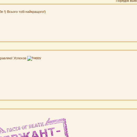
Порядок выв
бе !) Всього тобі найкращого!)
равляю! Успехов