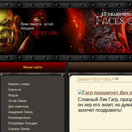
Лики смерти - штаб
гильдии
Меню сайта
Главная
»
2013
»
Июль
»
06
Камень славы
Новости
Гагр празднует Ден
Форум
Славный Лик Гагр, празд
Устав Ликов
он хер его знает, но дум
Для новичков
захочет поздравить!
Академия Ликов
Награжденные
Юзербары Гильдии
Скрины Ликов