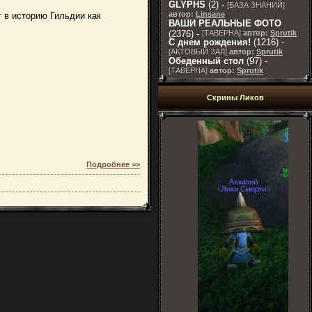
GLYPHS
(2) -
[
БАЗА ЗНАНИЙ
]
автор:
Linsane
 в историю Гильдии как
ВАШИ РЕАЛЬНЫЕ ФОТО
(2376) -
[
ТАВЕРНА
]
автор:
Sprutik
С днем рождения!
(1216) -
[
АКТОВЫЙ ЗАЛ
]
автор:
Sprutik
Обеденный стол
(97) -
[
ТАВЕРНА
]
автор:
Sprutik
Скрины Ликов
Подробнее >>