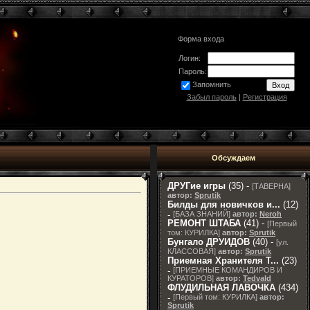
Форма входа
Логин:
Пароль:
Запомнить
Забыл пароль
|
Регистрация
Обсуждаем
ДРУГие игры
(35) -
[
ТАВЕРНА
]
автор:
Sprutik
Билды для новичков и...
(12)
-
[
БАЗА ЗНАНИЙ
]
автор:
Neroh
РЕМОНТ ШТАБА
(41) -
[
Первый
том: КУРИЛКА
]
автор:
Sprutik
Бунгало ДРУИДОВ
(40) -
[
ул.
КЛАССОВАЯ
]
автор:
Sprutik
Приемная Хранителя T...
(23)
-
[
ПРИЕМНЫЕ КОМАНДИРОВ И
КУРАТОРОВ
]
автор:
Tedvald
ФЛУДИЛЬНАЯ ЛАВОЧКА
(434)
-
[
Первый том: КУРИЛКА
]
автор:
Sprutik