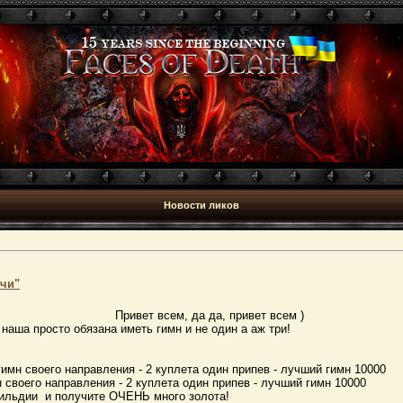
Новости ликов
учи"
Привет всем, да да, привет всем )
 наша просто обязана иметь гимн и не один а аж три!
имн своего направления - 2 куплета один припев - лучший гимн 10000
 своего направления - 2 куплета один припев - лучший гимн 10000
Гильдии и получите ОЧЕНЬ много золота!