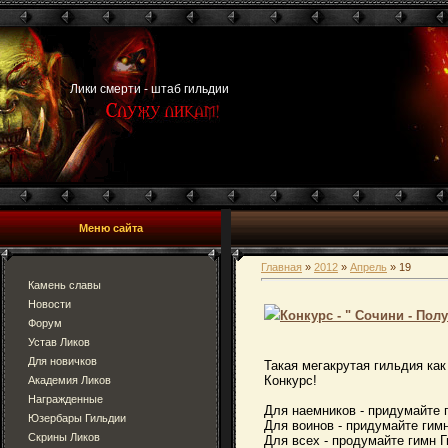
Лики смерти - штаб гильдии
Меню сайта
Главная
»
2012
»
Апрель
»
19
Камень славы
Новости
Конкурс - " Сочини - Пол
Форум
Устав Ликов
Для новичков
Такая мегакрутая гильдия как
Конкурс!
Академия Ликов
Награжденные
Для наемников - придумайте г
Юзербары Гильдии
Для воинов - придумайте гимн
Скрины Ликов
Для всех - продумайте гимн 