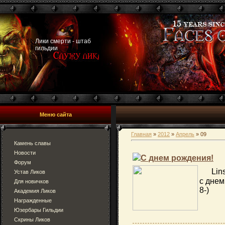
Лики смерти - штаб
гильдии
Меню сайта
Главная
»
2012
»
Апрель
»
09
Камень славы
Новости
С днем рождения!
Форум
Lins
Устав Ликов
с днем
Для новичков
8-)
Академия Ликов
Награжденные
Юзербары Гильдии
Скрины Ликов