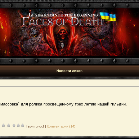
Новости ликов
 "массовка" для ролика просвещенному трех летию нашей гильдии.
|
Твой голос!
|
Комментарии (14)