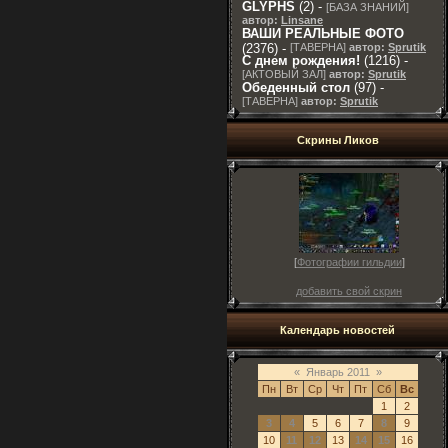
GLYPHS
(2) -
[
БАЗА ЗНАНИЙ
]
автор:
Linsane
ВАШИ РЕАЛЬНЫЕ ФОТО
(2376) -
[
ТАВЕРНА
]
автор:
Sprutik
С днем рождения!
(1216) -
[
АКТОВЫЙ ЗАЛ
]
автор:
Sprutik
Обеденный стол
(97) -
[
ТАВЕРНА
]
автор:
Sprutik
Скрины Ликов
[
Фотографии гильдии
]
добавить свой скрин
Календарь новостей
«
Январь 2011
»
Пн
Вт
Ср
Чт
Пт
Сб
Вс
1
2
3
4
5
6
7
8
9
10
11
12
13
14
15
16