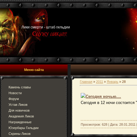
Лики смерти - штаб гильдии
Меню сайта
Главная
»
2011
»
Январь
»
28
Камень славы
Новости
Сегодня ночью....
Форум
Сегодня в 12 ночи состоится
Устав Ликов
Для новичков
Академия Ликов
Награжденные
Просмотров: 628 | Дата:
28.01.2011
Юзербары Гильдии
Скрины Ликов