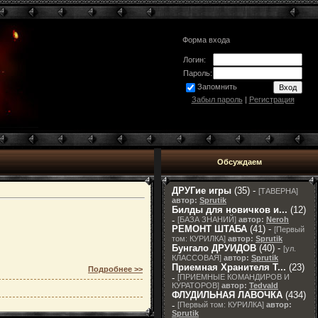
Форма входа
Логин:
Пароль:
Запомнить
Забыл пароль
|
Регистрация
Обсуждаем
ДРУГие игры
(35) -
[
ТАВЕРНА
]
автор:
Sprutik
Билды для новичков и...
(12)
-
[
БАЗА ЗНАНИЙ
]
автор:
Neroh
РЕМОНТ ШТАБА
(41) -
[
Первый
том: КУРИЛКА
]
автор:
Sprutik
Бунгало ДРУИДОВ
(40) -
[
ул.
КЛАССОВАЯ
]
автор:
Sprutik
Приемная Хранителя T...
(23)
Подробнее >>
-
[
ПРИЕМНЫЕ КОМАНДИРОВ И
КУРАТОРОВ
]
автор:
Tedvald
ФЛУДИЛЬНАЯ ЛАВОЧКА
(434)
-
[
Первый том: КУРИЛКА
]
автор:
Sprutik