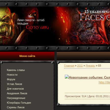
Лики смерти - штаб
гильдии
Меню сайта
Главная
»
2011
»
Январь
»
03
Камень славы
Новости
Новогодние событие: Скл
Форум
http://l
Устав Ликов
Для новичков
Академия Ликов
Просмотров: 514 | Дата:
03.01.2011
Награжденные
Юзербары Гильдии
Скрины Ликов