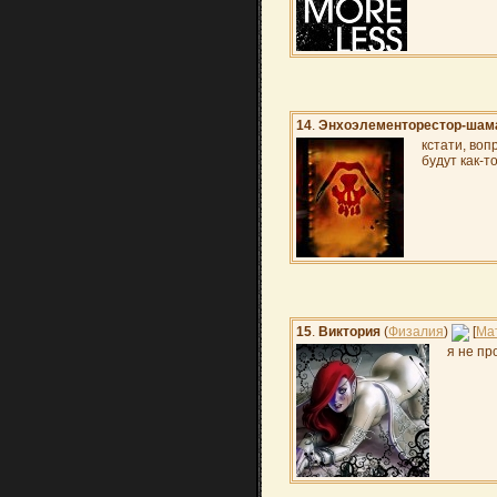
14
.
Энхоэлементорестор-шам
кстати, воп
будут как-т
15
.
Виктория
(
Физалия
)
[
Ма
я не пр