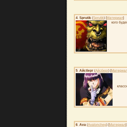
4
.
Sprutik
(
Sprutik
) [
Материал
]
кого буде
5
.
Айсберг
(
Айсберг
) [
Материа
класс
6
.
Ava
(
Avaloncheg
) [
Материал
]