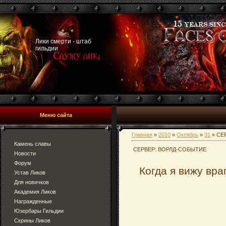
Лики смерти - штаб
гильдии
Меню сайта
Главная
»
2010
»
Октябрь
»
31
» CЕ
Камень славы
CЕРВЕР: ВОРЛД-СОБЫТИЕ
Новости
Форум
Когда я вижу вра
Устав Ликов
Для новичков
Академия Ликов
Награжденные
Юзербары Гильдии
Скрины Ликов