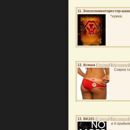
11
.
Энхоэлементорестор-шам
*нужна
12
.
Ксюша
(
Лесика
) [
Материал
]
Совуха т
13
.
BK201
(
Совуха
) [
Материал
]
я б прийняв