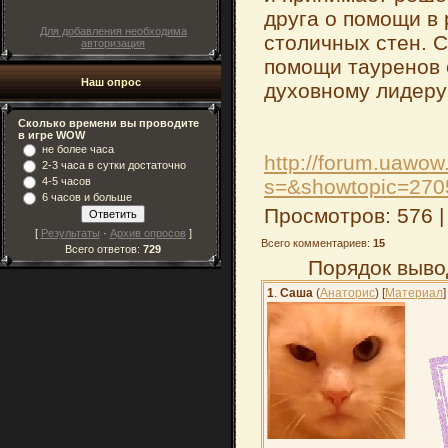
друга о помощи в
Для добавления необходима
столичных стен. 
авторизация
помощи тауренов 
Наш опрос
духовному лидер
Сколько времени вы проводите
в игре WOW
не более часа
http://forum.uawo
2-3 часа в сутки достаточно
s=&showtopic=270
4-5 часов
6 часов и больше
Просмотров: 576 
[
Результаты
·
Архив опросов
]
Всего комментариев:
15
Всего ответов:
729
Порядок выво
1
.
Саша
(
Анаторис
) [
Материал
]