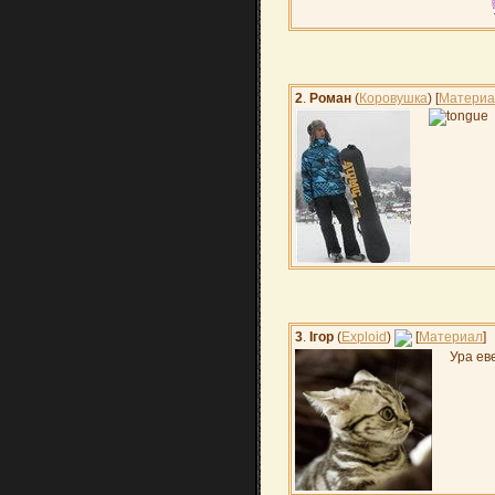
2
.
Роман
(
Коровушка
) [
Материа
3
.
Ігор
(
Exploid
)
[
Материал
]
Ура ев