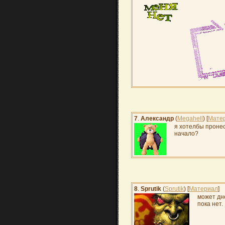
7
.
Александр
(
Megahell
) [
Мате
я хотелбы пронест
начало?
8
.
Sprutik
(
Sprutik
) [
Материал
]
может дне
пока нет.