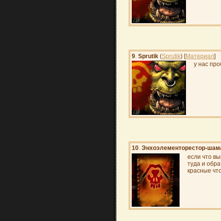
9
.
Sprutik
(
Sprutik
) [
Материал
]
у нас про
10
.
Энхоэлементорестор-шам
если что вы
туда и обра
красные чт