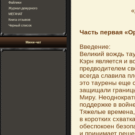
Файлики
Журнал дежурного
«
МЕГАЧАТ
Книга отзывов
Черный список
Часть первая «О
Мини-чат
Введение:
Великий вождь та
Кэрн является и 
предводителем св
всегда славила пл
это таурены еще 
защищали границы
Миру. Неоднократ
поддержке в войне
Тяжелые времена,
в коротких схватк
обеспокоен безоп
и принимает реше