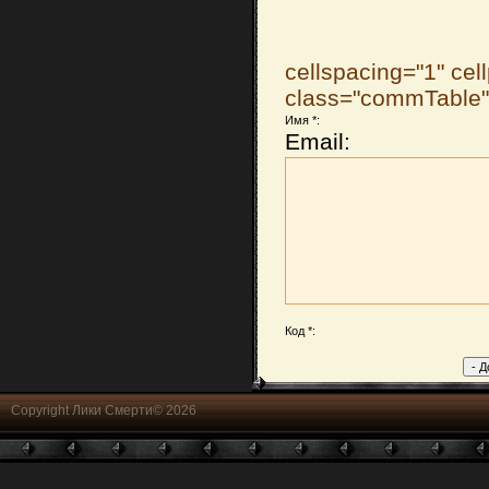
cellspacing="1" cel
class="commTable
Имя *:
Email:
Код *:
Copyright Лики Смерти© 2026