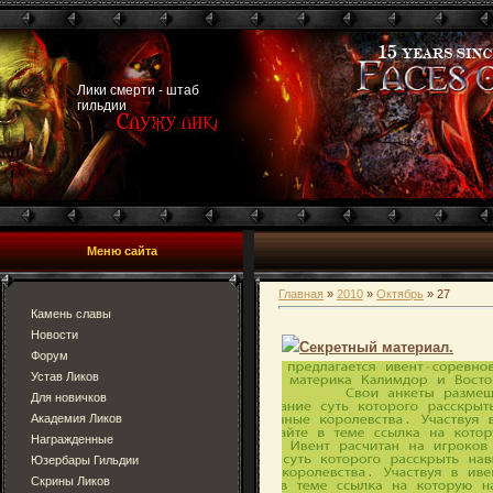
Лики смерти - штаб
гильдии
Меню сайта
Главная
»
2010
»
Октябрь
»
27
Камень славы
Новости
Секретный материал.
Форум
Устав Ликов
Для новичков
Академия Ликов
Награжденные
Юзербары Гильдии
Скрины Ликов