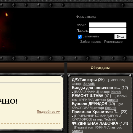
Форма входа
Логин:
Пароль:
Запомнить
Забыл пароль
|
Регистрация
Обсуждаем
ДРУГие игры
(35) -
[
ТАВЕРНА
]
автор:
Sprutik
Билды для новичков и...
(12)
-
[
БАЗА ЗНАНИЙ
]
автор:
Neroh
РЕМОНТ ШТАБА
(41) -
[
Первый
ОЧНО!
том: КУРИЛКА
]
автор:
Sprutik
Бунгало ДРУИДОВ
(40) -
[
ул.
КЛАССОВАЯ
]
автор:
Sprutik
Приемная Хранителя T...
(23)
Подробнее >>
-
[
ПРИЕМНЫЕ КОМАНДИРОВ И
КУРАТОРОВ
]
автор:
Tedvald
ФЛУДИЛЬНАЯ ЛАВОЧКА
(434)
-
[
Первый том: КУРИЛКА
]
автор:
Sprutik