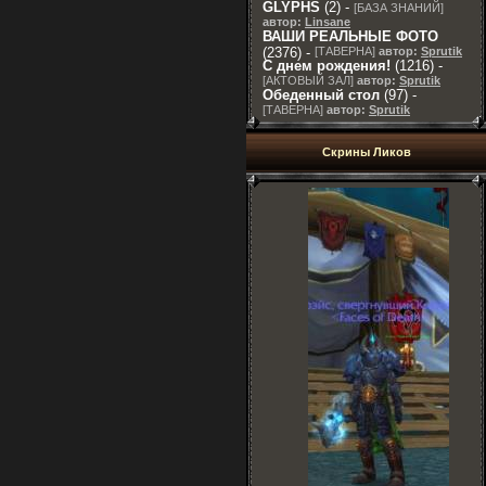
GLYPHS
(2) -
[
БАЗА ЗНАНИЙ
]
автор:
Linsane
ВАШИ РЕАЛЬНЫЕ ФОТО
(2376) -
[
ТАВЕРНА
]
автор:
Sprutik
С днем рождения!
(1216) -
[
АКТОВЫЙ ЗАЛ
]
автор:
Sprutik
Обеденный стол
(97) -
[
ТАВЕРНА
]
автор:
Sprutik
Скрины Ликов