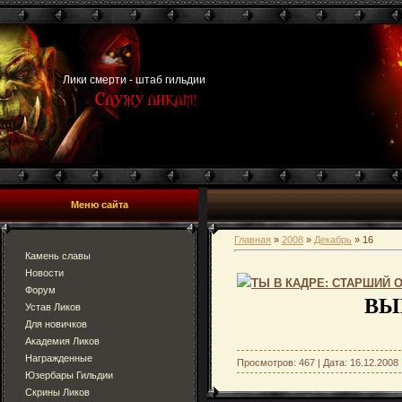
Лики смерти - штаб гильдии
Меню сайта
Главная
»
2008
»
Декабрь
»
16
Камень славы
Новости
ТЫ В КАДРЕ: СТАРШИЙ 
Форум
ВЫ
Устав Ликов
Для новичков
Академия Ликов
Награжденные
Просмотров: 467 | Дата:
16.12.2008
Юзербары Гильдии
Скрины Ликов