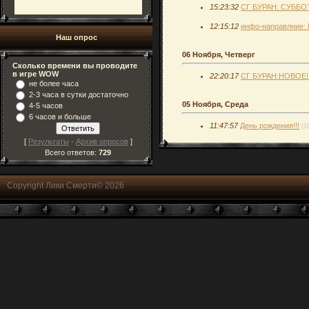
15:23:32
СГ БУРАН: СУББ
12:15:12
инфо-направлние: 
Наш опрос
06 Ноября, Четверг
Сколько времени вы проводите
в игре WOW
22:20:17
СГ БУРАН:НОВОЕ
не более часа
2-3 часа в сутки достаточно
05 Ноября, Среда
4-5 часов
6 часов и больше
11:47:57
День рождения!!!
(1
[
Результаты
·
Архив опросов
]
Всего ответов:
729
Copyright Лики Смерти© 2026