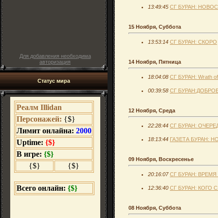
13:49:45
СГ БУРАН: НОВО
15 Ноября, Суббота
13:53:14
СГ БУРАН: СКОРО
Для добавления необходима
авторизация
14 Ноября, Пятница
18:04:08
СГ БУРАН: Wrath of
Статус мира
00:39:58
СГ БУРАН:ДОБРОЕ
12 Ноября, Среда
22:28:44
СГ БУРАН: ОЧЕРЕ
18:13:44
ГАЗЕТА БУРАН: 
09 Ноября, Воскресенье
20:16:07
СГ БУРАН: ВРЕМЯ
12:36:40
СГ БУРАН: КОГО 
08 Ноября, Суббота