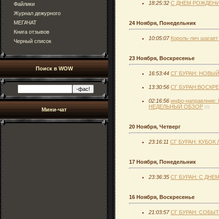
18:25:32
C ДНЕМ РОЖДЕНИЯ
Файлики
Журнал дежурного
МЕГАЧАТ
24 Ноября, Понедельник
Книга отзывов
10:05:07
Король-лич шагает
Черный список
23 Ноября, Воскресенье
Поиск в WOW
16:53:44
СГ БУРАН: НОВЫЙ
13:30:56
СГ БУРАН:ВОСКР
02:16:56
инфо-направлние:
НЕДЕЛЬНЫЙ ОБЗОР
(0)
Мини-чат
20 Ноября, Четверг
23:16:11
СГ БУРАН: КУБОК
17 Ноября, Понедельник
23:36:35
СГ БУРАН: С ДН
16 Ноября, Воскресенье
21:03:57
СГ БУРАН: СОБЫТ