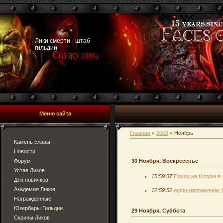
Лики смерти - штаб
гильдии
Меню сайта
Главная
»
2008
»
Ноябрь
Камень славы
Новости
Форум
30 Ноября, Воскресенье
Устав Ликов
15:59:37
Поход на Шторм в 
Для новичков
Академия Ликов
12:59:52
инфо-направлние: 
Награжденные
Юзербары Гильдии
29 Ноября, Суббота
Скрины Ликов