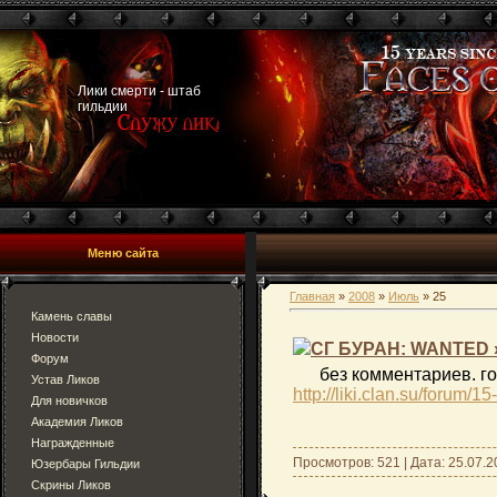
Лики смерти - штаб
гильдии
Меню сайта
Главная
»
2008
»
Июль
»
25
Камень славы
Новости
СГ БУРАН: WANTED 
Форум
без комментариев. г
Устав Ликов
http://liki.clan.su/forum/1
Для новичков
Академия Ликов
Награжденные
Просмотров: 521 | Дата:
25.07.2
Юзербары Гильдии
Скрины Ликов