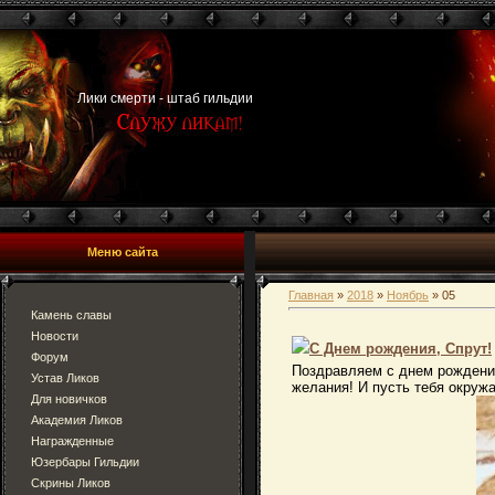
Лики смерти - штаб гильдии
Меню сайта
Главная
»
2018
»
Ноябрь
»
05
Камень славы
Новости
С Днем рождения, Спрут!
Форум
Поздравляем с днем рождения
Устав Ликов
желания! И пусть тебя окруж
Для новичков
Академия Ликов
Награжденные
Юзербары Гильдии
Скрины Ликов