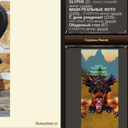
GLYPHS
(2) -
[
БАЗА ЗНАНИЙ
]
автор:
Linsane
ВАШИ РЕАЛЬНЫЕ ФОТО
(2376) -
[
ТАВЕРНА
]
автор:
Sprutik
С днем рождения!
(1216) -
[
АКТОВЫЙ ЗАЛ
]
автор:
Sprutik
Обеденный стол
(97) -
[
ТАВЕРНА
]
автор:
Sprutik
Скрины Ликов
Подробнее >>