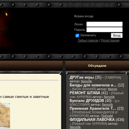
Форма входа
Логин:
Пароль:
Запомнить
Забыл пароль
|
Регистрация
Обсуждаем
ДРУГие игры
(35) -
[
ТАВЕРНА
]
автор:
Sprutik
Билды для новичков и...
(12)
-
[
БАЗА ЗНАНИЙ
]
автор:
Neroh
РЕМОНТ ШТАБА
(41) -
[
Первый
ои самые смелые и заветные
том: КУРИЛКА
]
автор:
Sprutik
Бунгало ДРУИДОВ
(40) -
.
[
ул.
КЛАССОВАЯ
]
автор:
Sprutik
Приемная Хранителя T...
(23)
-
[
ПРИЕМНЫЕ КОМАНДИРОВ И
КУРАТОРОВ
]
автор:
Tedvald
ФЛУДИЛЬНАЯ ЛАВОЧКА
(434)
-
[
Первый том: КУРИЛКА
]
автор:
Sprutik