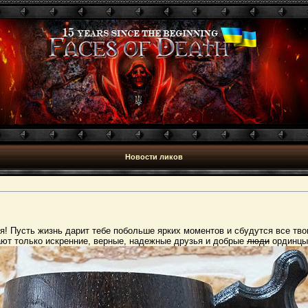
Новости ликов
! Пусть жизнь дарит тебе побольше ярких моментов и сбудутся все тв
ают только искренние, верные, надежные друзья и добрые
люди
ординцы