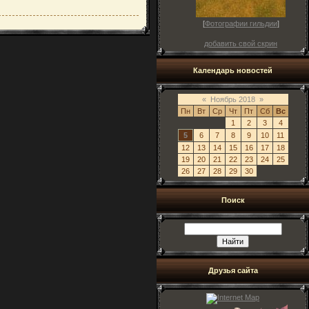
[
Фотографии гильдии
]
добавить свой скрин
Календарь новостей
«
Ноябрь 2018
»
Пн
Вт
Ср
Чт
Пт
Сб
Вс
1
2
3
4
5
6
7
8
9
10
11
12
13
14
15
16
17
18
19
20
21
22
23
24
25
26
27
28
29
30
Поиск
Друзья сайта