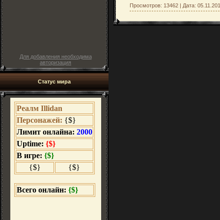
Просмотров: 13462 | Дата:
05.11.20
Для добавления необходима
авторизация
Статус мира