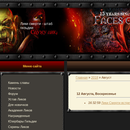
Лики смерти - штаб
гильдии
Меню сайта
Главная
»
2018
»
Август
Камень славы
Новости
Форум
12 Августа, Воскресенье
Устав Ликов
16:32:59
Лики Смерти встреч
Для новичков
Академия Ликов
Награжденные
Юзербары Гильдии
Скрины Ликов