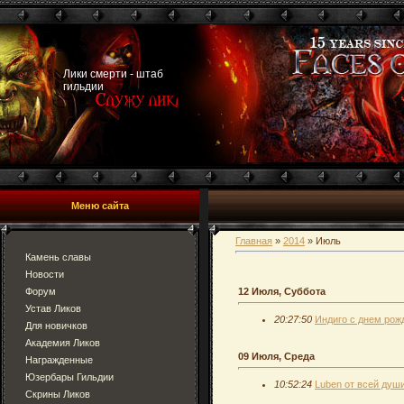
Лики смерти - штаб
гильдии
Меню сайта
Главная
»
2014
»
Июль
Камень славы
Новости
Форум
12 Июля, Суббота
Устав Ликов
20:27:50
Индиго с днем рож
Для новичков
Академия Ликов
09 Июля, Среда
Награжденные
Юзербары Гильдии
10:52:24
Luben от всей душ
Скрины Ликов