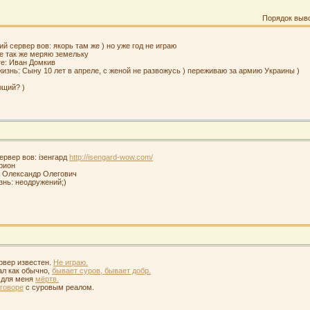
Порядок выв
ий сервер вов: якорь там же ) но уже год не играю
се так же меряю земельку
те: Иван Домкив
жизнь: Сыну 10 лет в апреле, с женой не развожусь ) переживаю за армию Украины )
ющий? )
сервер вов: ізенгард
http://isengard-wow.com/
ирион
е: Олександр Олегович
знь: неодружений;)
вер известен.
Не играю.
л как обычно,
бывает суров, бывает добр.
 для меня
мёртв.
сговоре
с суровым реалом.