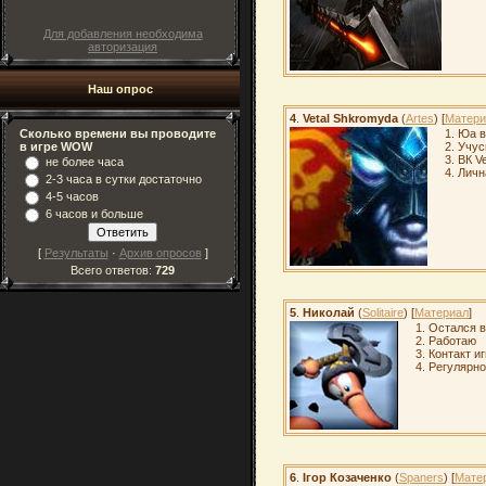
Для добавления необходима
авторизация
Наш опрос
4
.
Vetal Shkromyda
(
Artes
) [
Матери
1. Юа в
Сколько времени вы проводите
2. Учус
в игре WOW
3. ВК V
не более часа
4. Лич
2-3 часа в сутки достаточно
4-5 часов
6 часов и больше
[
Результаты
·
Архив опросов
]
Всего ответов:
729
5
.
Николай
(
Solitaire
) [
Материал
]
1. Остался 
2. Работаю
3. Контакт и
4. Регулярн
6
.
Ігор Козаченко
(
Spaners
) [
Мате