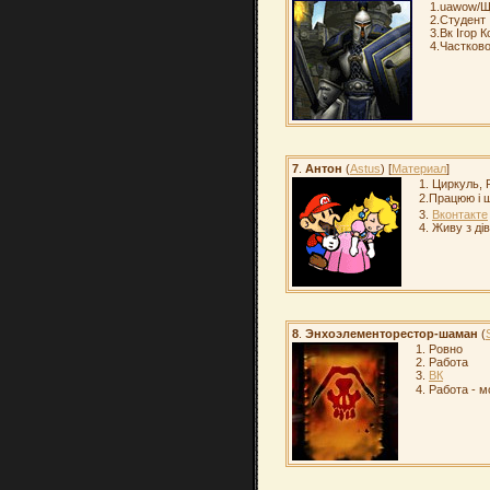
1.uawow/Ща
2.Студент
3.Вк Ігор 
4.Частков
7
.
Антон
(
Astus
) [
Материал
]
1. Циркуль, 
2.Працюю і 
3.
Вконтакте
4. Живу з ді
8
.
Энхоэлементорестор-шаман
(
1. Ровно
2. Работа
3.
ВК
4. Работа - 