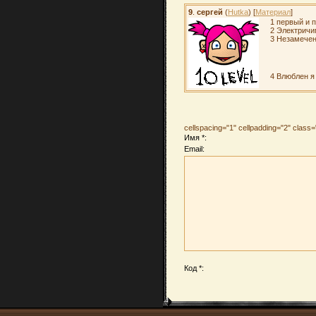
9
.
сергей
(
Hutka
) [
Материал
]
1 первый и
2 Электрич
3 Незамече
4 Влюблен я
cellspacing="1" cellpadding="2" clas
Имя *:
Email:
Код *: