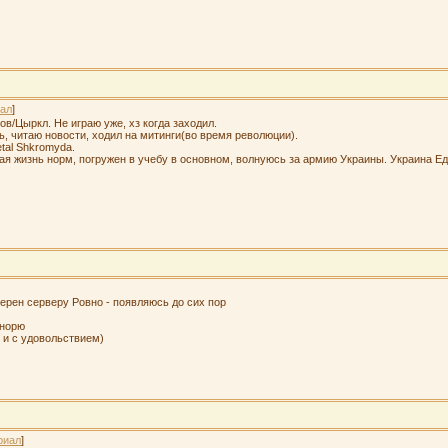
ал
]
ов/Цыркл. Не играю уже, хз когда заходил.
ь, читаю новости, ходил на митинги(во время революции).
etal Shkromyda.
ная жизнь норм, погружен в учебу в основном, волнуюсь за армию Украины. Украина Ед
верен серверу Ровно - появляюсь до сих пор
гнорю
о и с удовольствием)
риал
]