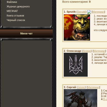
Всего комментариев:
9
Файлики
Журнал дежурного
МЕГАЧАТ
1
.
Sprutik
(
Sprutik
)
[
Материал
]
Книга отзывов
1. последн
2. реал: в
Черный список
3. вконтак
4. личная 
кто следу
Мини-чат
2
.
Олександр
(
Anatas
) [
Материал
]
1. останній 
2. реалм: Т
3. вконтакт
4. личная жи
3
.
Сергей
(
Jester
) [
Материал
]
1
Сер
2
Реа
3
VK
4
В 