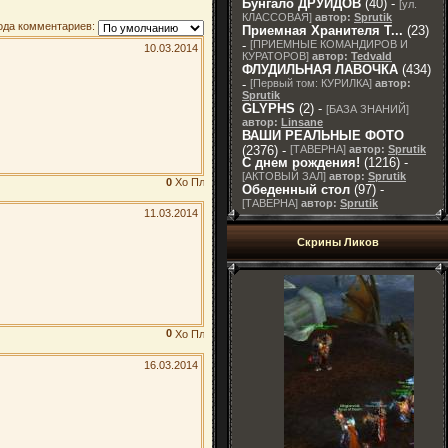
Бунгало ДРУИДОВ
(40) -
[
ул.
КЛАССОВАЯ
]
автор:
Sprutik
ода комментариев:
Приемная Хранителя T...
(23)
-
[
ПРИЕМНЫЕ КОМАНДИРОВ И
10.03.2014
КУРАТОРОВ
]
автор:
Tedvald
ФЛУДИЛЬНАЯ ЛАВОЧКА
(434)
-
[
Первый том: КУРИЛКА
]
автор:
Sprutik
GLYPHS
(2) -
[
БАЗА ЗНАНИЙ
]
автор:
Linsane
ВАШИ РЕАЛЬНЫЕ ФОТО
(2376) -
[
ТАВЕРНА
]
автор:
Sprutik
С днем рождения!
(1216) -
[
АКТОВЫЙ ЗАЛ
]
автор:
Sprutik
0
Обеденный стол
(97) -
[
ТАВЕРНА
]
автор:
Sprutik
11.03.2014
Скрины Ликов
0
16.03.2014