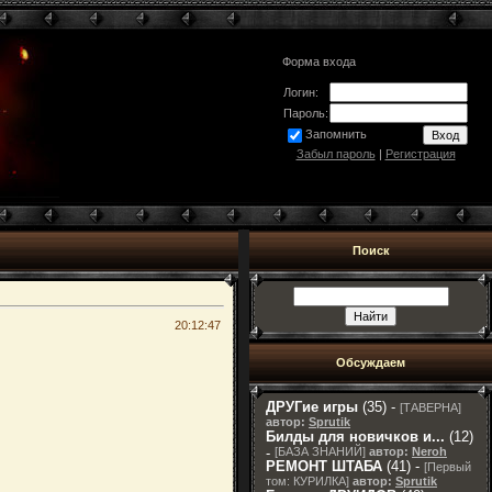
Форма входа
Логин:
Пароль:
Запомнить
Забыл пароль
|
Регистрация
Поиск
20:12:47
Обсуждаем
ДРУГие игры
(35) -
[
ТАВЕРНА
]
автор:
Sprutik
Билды для новичков и...
(12)
-
[
БАЗА ЗНАНИЙ
]
автор:
Neroh
РЕМОНТ ШТАБА
(41) -
[
Первый
том: КУРИЛКА
]
автор:
Sprutik