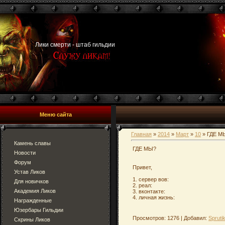
Лики смерти - штаб гильдии
Меню сайта
Главная
»
2014
»
Март
»
10
» ГДЕ М
Камень славы
ГДЕ МЫ?
Новости
Форум
Привет,
Устав Ликов
1. сервер вов:
Для новичков
2. реал:
Академия Ликов
3. вконтакте:
4. личная жизнь:
Награжденные
Юзербары Гильдии
Просмотров: 1276 | Добавил:
Spruti
Скрины Ликов