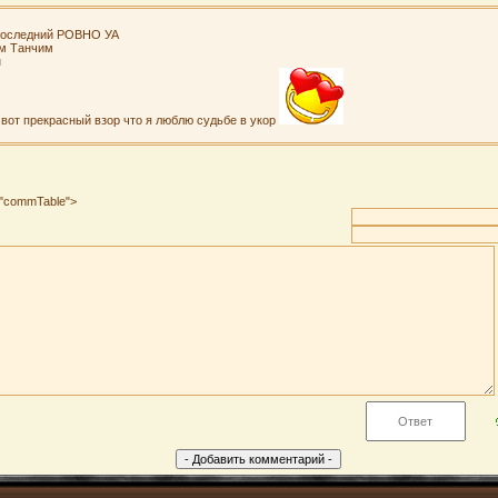
 последний РОВНО УА
им Танчим
н
 вот прекрасный взор что я люблю судьбе в укор
s="commTable">