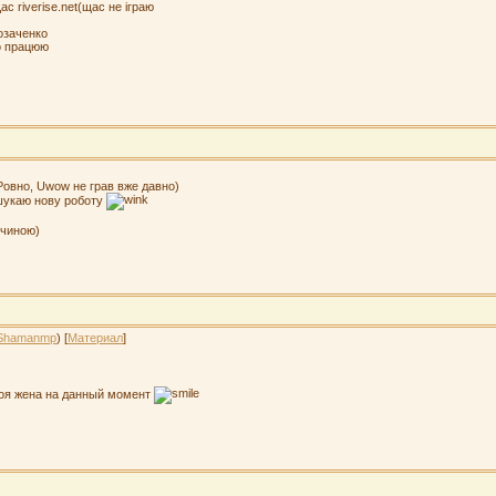
с riverise.net(щас не іграю
Козаченко
о працюю
Ровно, Uwow не грав вже давно)
шукаю нову роботу
вчиною)
Shamanmp
) [
Материал
]
моя жена на данный момент