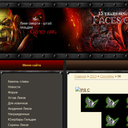
Лики смерти - штаб
гильдии
Меню сайта
Главная
»
2013
»
Сентябрь
»
06
Камень славы
Новости
!РД С
Форум
Устав Ликов
Для новичков
Академия Ликов
Награжденные
Юзербары Гильдии
Скрины Ликов