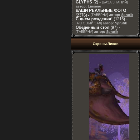
GLYPHS
(2) -
[
БАЗА ЗНАНИЙ
]
автор:
Linsane
ВАШИ РЕАЛЬНЫЕ ФОТО
(2376) -
[
ТАВЕРНА
]
автор:
Sprutik
С днем рождения!
(1216) -
[
АКТОВЫЙ ЗАЛ
]
автор:
Sprutik
Обеденный стол
(97) -
[
ТАВЕРНА
]
автор:
Sprutik
Скрины Ликов