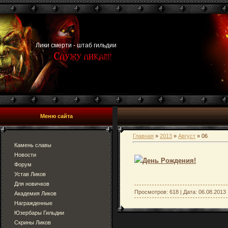
Лики смерти - штаб гильдии
Меню сайта
Главная
»
2013
»
Август
»
06
Камень славы
Новости
День Рождения!
Форум
Устав Ликов
Для новичков
Просмотров: 618 | Дата:
06.08.2013
Академия Ликов
Награжденные
Юзербары Гильдии
Скрины Ликов