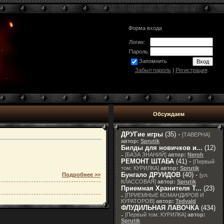
Форма входа
Логин:
Пароль:
Запомнить
Забыл пароль
|
Регистрация
Обсуждаем
ДРУГие игры
(35) -
[
ТАВЕРНА
]
автор:
Sprutik
Билды для новичков и...
(12)
-
[
БАЗА ЗНАНИЙ
]
автор:
Neroh
РЕМОНТ ШТАБА
(41) -
[
Первый
том: КУРИЛКА
]
автор:
Sprutik
Бунгало ДРУИДОВ
(40) -
Подробнее >>
[
ул.
КЛАССОВАЯ
]
автор:
Sprutik
Приемная Хранителя T...
(23)
-
[
ПРИЕМНЫЕ КОМАНДИРОВ И
КУРАТОРОВ
]
автор:
Tedvald
ФЛУДИЛЬНАЯ ЛАВОЧКА
(434)
-
[
Первый том: КУРИЛКА
]
автор:
Sprutik