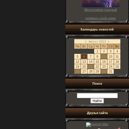
[
Фотографии гильдии
]
добавить свой скрин
Календарь новостей
«
Август 2013
»
Пн
Вт
Ср
Чт
Пт
Сб
Вс
1
2
3
4
5
6
7
8
9
10
11
12
13
14
15
16
17
18
19
20
21
22
23
24
25
26
27
28
29
30
31
Поиск
Друзья сайта