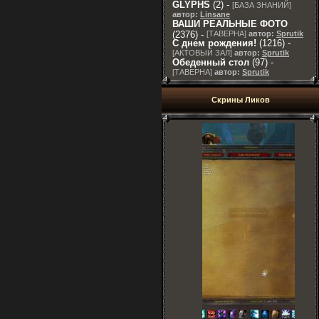
GLYPHS
(2) -
[
БАЗА ЗНАНИЙ
]
автор:
Linsane
ВАШИ РЕАЛЬНЫЕ ФОТО
(2376) -
[
ТАВЕРНА
]
автор:
Sprutik
С днем рождения!
(1216) -
[
АКТОВЫЙ ЗАЛ
]
автор:
Sprutik
Обеденный стол
(97) -
[
ТАВЕРНА
]
автор:
Sprutik
Скрины Ликов