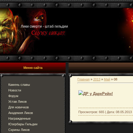
Лики смерти - штаб гильдии
Меню сайта
Главная
»
2013
»
Май
»
08
Камень славы
Новости
ДР у ДаркРейн!
Форум
Устав Ликов
Для новичков
Просмотров: 665 | Дата:
08.05.2013
Академия Ликов
Награжденные
Юзербары Гильдии
Скрины Ликов