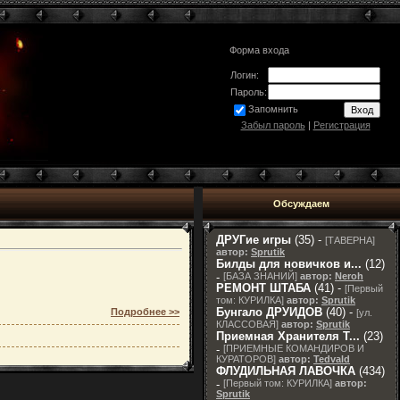
Форма входа
Логин:
Пароль:
Запомнить
Забыл пароль
|
Регистрация
Обсуждаем
ДРУГие игры
(35) -
[
ТАВЕРНА
]
автор:
Sprutik
Билды для новичков и...
(12)
-
[
БАЗА ЗНАНИЙ
]
автор:
Neroh
РЕМОНТ ШТАБА
(41) -
[
Первый
том: КУРИЛКА
]
автор:
Sprutik
Бунгало ДРУИДОВ
(40) -
Подробнее >>
[
ул.
КЛАССОВАЯ
]
автор:
Sprutik
Приемная Хранителя T...
(23)
-
[
ПРИЕМНЫЕ КОМАНДИРОВ И
КУРАТОРОВ
]
автор:
Tedvald
ФЛУДИЛЬНАЯ ЛАВОЧКА
(434)
-
[
Первый том: КУРИЛКА
]
автор:
Sprutik