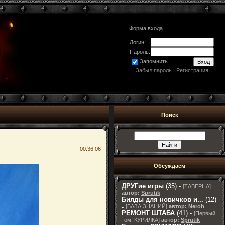
Форма входа
Логин:
Пароль:
Запомнить
Забыл пароль
|
Регистрация
Поиск
00:36:06
Обсуждаем
ДРУГие игры
(35) -
[
ТАВЕРНА
]
автор:
Sprutik
Билды для новичков и...
(12)
-
[
БАЗА ЗНАНИЙ
]
автор:
Neroh
РЕМОНТ ШТАБА
(41) -
[
Первый
том: КУРИЛКА
]
автор:
Sprutik