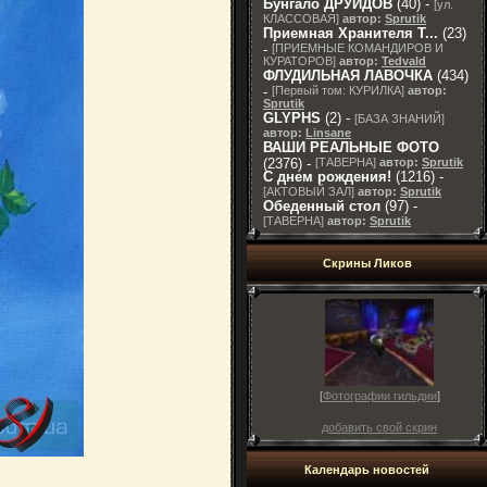
Бунгало ДРУИДОВ
(40) -
[
ул.
КЛАССОВАЯ
]
автор:
Sprutik
Приемная Хранителя T...
(23)
-
[
ПРИЕМНЫЕ КОМАНДИРОВ И
КУРАТОРОВ
]
автор:
Tedvald
ФЛУДИЛЬНАЯ ЛАВОЧКА
(434)
-
[
Первый том: КУРИЛКА
]
автор:
Sprutik
GLYPHS
(2) -
[
БАЗА ЗНАНИЙ
]
автор:
Linsane
ВАШИ РЕАЛЬНЫЕ ФОТО
(2376) -
[
ТАВЕРНА
]
автор:
Sprutik
С днем рождения!
(1216) -
[
АКТОВЫЙ ЗАЛ
]
автор:
Sprutik
Обеденный стол
(97) -
[
ТАВЕРНА
]
автор:
Sprutik
Скрины Ликов
[
Фотографии гильдии
]
добавить свой скрин
Календарь новостей