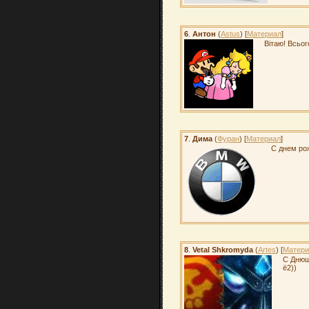
6
.
Антон
(
Astus
) [
Материал
]
Вітаю! Всьог
7
.
Дима
(
Фуран
) [
Материал
]
С днем ро
8
.
Vetal Shkromyda
(
Artes
) [
Матери
С Днюш
ё2))