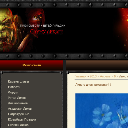
Лики смерти - штаб гильдии
Меню сайта
Главная
»
2013
»
Апрель
»
9
» Линс 
Камень славы
Линс с днем рождения! )
Новости
Форум
Устав Ликов
Для новичков
Академия Ликов
Награжденные
Юзербары Гильдии
Скрины Ликов