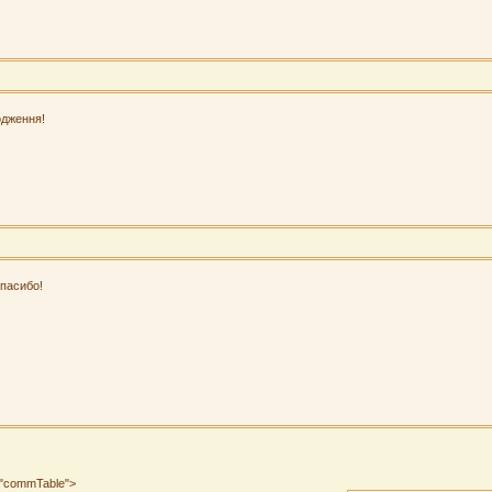
дження!
пасибо!
s="commTable">