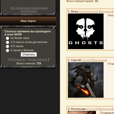
Всего комментариев:
10
Для добавления необходима
авторизация
1
.
Вова
(
Shadowknight
) [
Материал
]
Линс
Наш опрос
Сколько времени вы проводите
в игре WOW
не более часа
2-3 часа в сутки достаточно
4-5 часов
6 часов и больше
[
Результаты
·
Архив опросов
]
2
.
Сергей
(
Jester
) [
Материал
]
Всего ответов:
729
Позд
3
.
Ростислав
(
Corvin2
) [
Материал
]
Поздравля