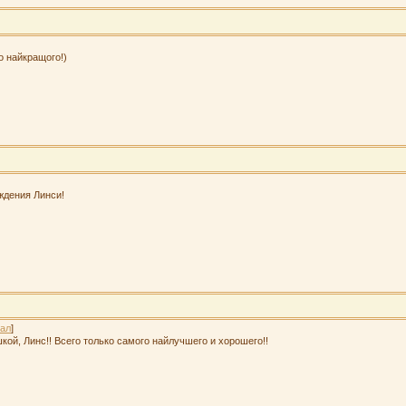
о найкращого!)
ждения Линси!
ал
]
кой, Линс!! Всего только самого найлучшего и хорошего!!