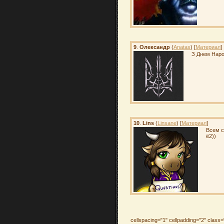
9
.
Олександр
(
Anatas
) [
Материал
]
З Днем Наро
10
.
Lins
(
Linsane
) [
Материал
]
Всем с
ё2))
cellspacing="1" cellpadding="2" clas