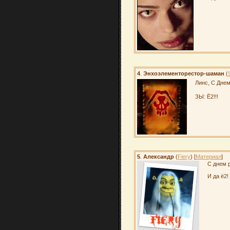
4
.
Энхоэлементорестор-шаман
(
Линс, С Днем
ЗЫ: Ё2!!!
5
.
Александр
(
Fiery
) [
Материал
]
С днем р
И да ё2!