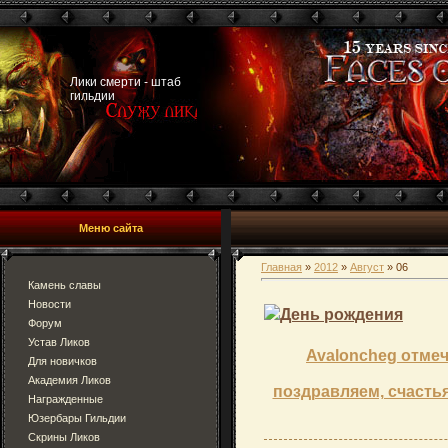
Лики смерти - штаб
гильдии
Меню сайта
Главная
»
2012
»
Август
»
06
Камень славы
Новости
День рождения
Форум
Устав Ликов
Avaloncheg отмеч
Для новичков
Академия Ликов
поздравляем, счастья
Награжденные
Юзербары Гильдии
Скрины Ликов