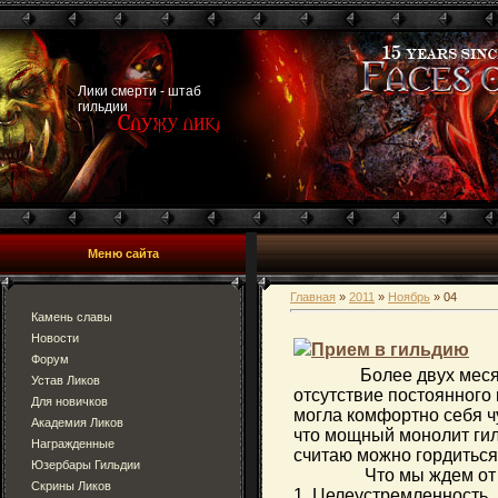
Лики смерти - штаб
гильдии
Меню сайта
Главная
»
2011
»
Ноябрь
»
04
Камень славы
Новости
Прием в гильдию
Форум
Более двух месяцев 
Устав Ликов
отсутствие постоянного
Для новичков
могла комфортно себя ч
Академия Ликов
что мощный монолит гил
Награжденные
считаю можно гордиться
Юзербары Гильдии
Что мы ждем от но
Скрины Ликов
1. Целеустремленность