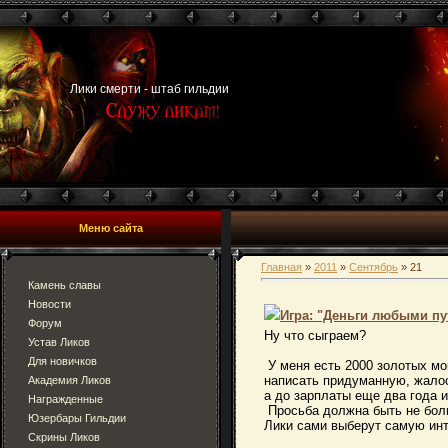
Лики смерти - штаб гильдии
Меню сайта
Главная
»
2011
»
Сентябрь
»
21
Камень славы
Новости
Игра: "Деньги любыми п
Форум
Ну что сыграем?
Устав Ликов
Для новичков
У меня есть 2000 золотых мон
написать придуманную, жалост
Академия Ликов
а до зарплаты еще два года 
Награжденные
Просьба должна быть не боль
Юзербары Гильдии
Лики сами выберут самую инт
Скрины Ликов