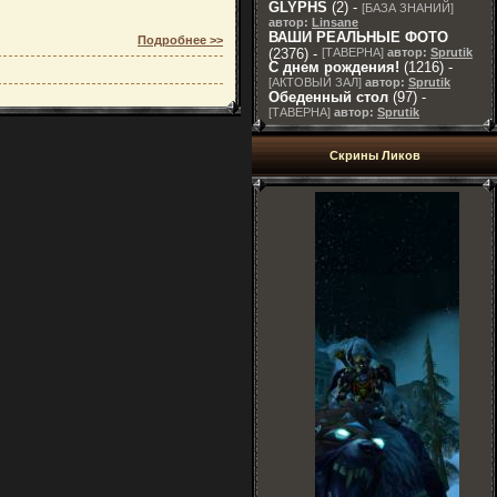
GLYPHS
(2) -
[
БАЗА ЗНАНИЙ
]
автор:
Linsane
ВАШИ РЕАЛЬНЫЕ ФОТО
Подробнее >>
(2376) -
[
ТАВЕРНА
]
автор:
Sprutik
С днем рождения!
(1216) -
[
АКТОВЫЙ ЗАЛ
]
автор:
Sprutik
Обеденный стол
(97) -
[
ТАВЕРНА
]
автор:
Sprutik
Скрины Ликов