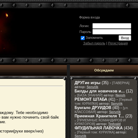
Форма входа
Логин:
Пароль:
Запомнить
Забыл пароль
|
Регистрация
Обсуждаем
ДРУГие игры
(35) -
[
ТАВЕРНА
]
автор:
Sprutik
Билды для новичков и...
(12)
-
[
БАЗА ЗНАНИЙ
]
автор:
Neroh
РЕМОНТ ШТАБА
(41) -
[
Первый
том: КУРИЛКА
]
автор:
Sprutik
Бунгало ДРУИДОВ
(40) -
[
ул.
КЛАССОВАЯ
]
автор:
Sprutik
каждому. Тебе необходимо
Приемная Хранителя T...
(23)
о вам нужно починить свой байк
-
[
ПРИЕМНЫЕ КОМАНДИРОВ И
ние.
КУРАТОРОВ
]
автор:
Tedvald
ФЛУДИЛЬНАЯ ЛАВОЧКА
(434)
стории(руки вверх/низ)
-
[
Первый том: КУРИЛКА
]
автор:
Sprutik