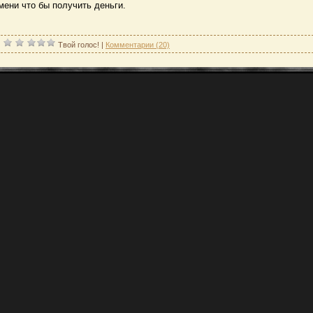
емени что бы получить деньги.
|
Твой голос!
|
Комментарии (20)