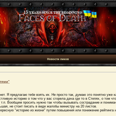
Новости ликов
утями"
ет. Я предлагаю тебе взять их. Не просто так, думаю это понятно уже 
ливую историю о том что у вас сгорела дача где то в Степях, о том чт
и т.п. Вообщем просить нужно так чтобы вызывать сострадание и понима
шая, не стоит писать в виде жалобы министру на 20 листов.
ересную "историю из жизни" путем повышения или понижение рейтинга и