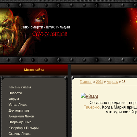
Лики смерти - штаб гильдии
Меню сайта
Главная
»
2011
»
Апрель
»
23
Камень славы
Новости
ЯЙЦА!
Форум
Согласно преданию, пер
Устав Ликов
Тиберию
. Когда Мария приш
Для новичков
что куриное яйц
Академия Ликов
Награжденные
Юзербары Гильдии
Скрины Ликов