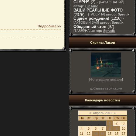
GLYPHS
(2) -
[
БАЗА ЗНАНИЙ
]
автор:
Linsane
ВАШИ РЕАЛЬНЫЕ ФОТО
(2376) -
[
ТАВЕРНА
]
автор:
Sprutik
С днем рождения!
(1216) -
[
АКТОВЫЙ ЗАЛ
]
автор:
Sprutik
Обеденный стол
(97) -
Подробнее >>
[
ТАВЕРНА
]
автор:
Sprutik
Скрины Ликов
[
Фотографии гильдии
]
добавить свой скрин
Календарь новостей
«
Апрель 2011
»
Пн
Вт
Ср
Чт
Пт
Сб
Вс
1
2
3
4
5
6
7
8
9
10
11
12
13
14
15
16
17