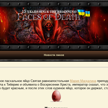
Новости ликов
вое пасхальное яйцо Святая равноапостольная
Мария Магдалина
препод
ла к Тиберию и объявила о Воскресении Христа, император сказал, что эт
о будет красным, и после этих слов куриное яйцо, которое он держал, ст