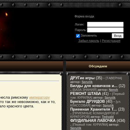
Форма входа
Логин:
Пароль:
Запомнить
Забыл пароль
|
Регистрация
Обсуждаем
ДРУГие игры
(35) -
[
ТАВЕРНА
]
автор:
Sprutik
Билды для новичков и...
(12)
-
[
БАЗА ЗНАНИЙ
]
автор:
Neroh
РЕМОНТ ШТАБА
(41) -
[
Первый
несла римскому
императору
том: КУРИЛКА
]
автор:
Sprutik
Бунгало ДРУИДОВ
(40) -
о так же невозможно, как и то,
[
ул.
КЛАССОВАЯ
]
автор:
Sprutik
ало красного цвета.
Приемная Хранителя T...
(23)
-
[
ПРИЕМНЫЕ КОМАНДИРОВ И
КУРАТОРОВ
]
автор:
Tedvald
ФЛУДИЛЬНАЯ ЛАВОЧКА
(434)
-
[
Первый том: КУРИЛКА
]
автор:
Sprutik