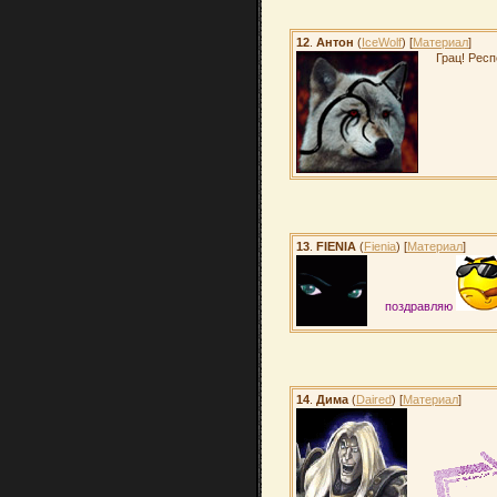
12
.
Антон
(
IceWolf
) [
Материал
]
Грац! Респ
13
.
FIENIA
(
Fienia
) [
Материал
]
поздравляю
14
.
Дима
(
Daired
) [
Материал
]