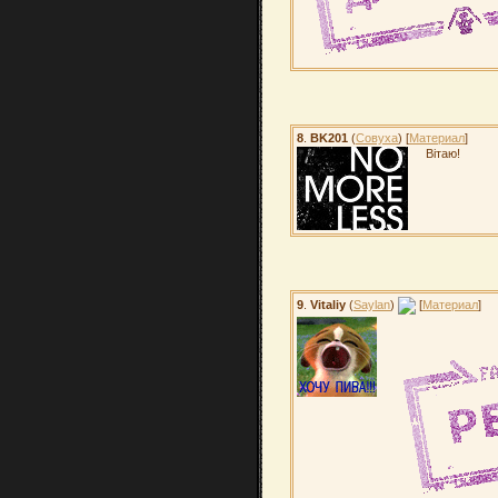
8
.
BK201
(
Совуха
) [
Материал
]
Вітаю!
9
.
Vitaliy
(
Saylan
)
[
Материал
]