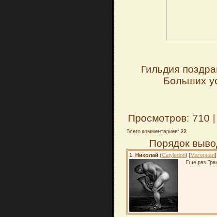
Гильдия поздра
Больших ус
Просмотров: 710 
Всего комментариев:
22
Порядок выво
1
.
Николай
(
Catyledon
) [
Материал
]
Еще раз Грац !!!!!