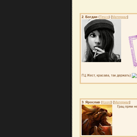
2
.
Богдан
(
Tesco
) [
Материал
]
ГЦ Жест, красава, так держать)
3
.
Ярослав
(
Ksord
) [
Материал
]
Грац прям не