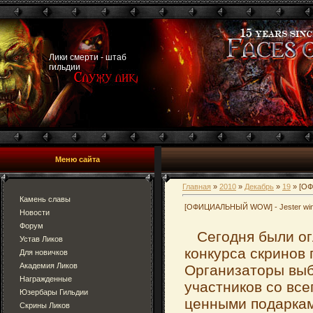
Лики смерти - штаб
гильдии
Меню сайта
Главная
»
2010
»
Декабрь
»
19
» [ОФ
Камень славы
[ОФИЦИАЛЬНЫЙ WOW] - Jester win
Новости
Форум
Сегодня были ог
Устав Ликов
конкурса скринов 
Для новичков
Академия Ликов
Организаторы выб
Награжденные
участников со все
Юзербары Гильдии
ценными подарка
Скрины Ликов