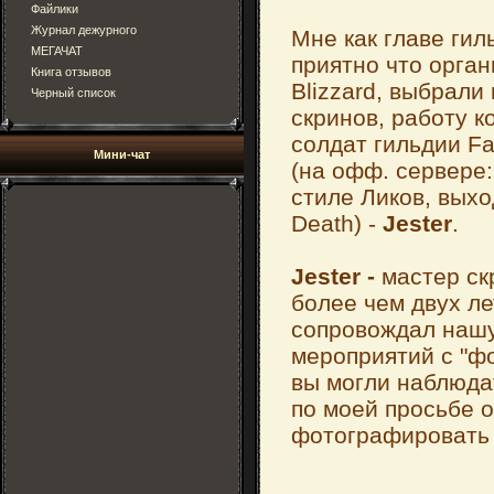
Файлики
Журнал дежурного
Мне как главе гил
МЕГАЧАТ
приятно что орга
Книга отзывов
Blizzard, выбрали
Черный список
скринов, работу 
солдат гильдии Fa
Мини-чат
(на офф. сервере
стиле Ликов, выхо
Death) -
Jester
.
Jester -
мастер ск
более чем двух ле
сопровождал нашу
мероприятий с "ф
вы могли наблюдат
по моей просьбе 
фотографировать 