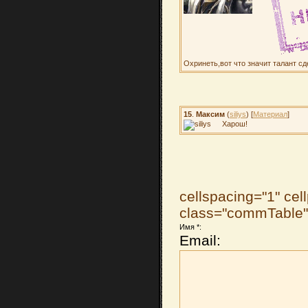
Охринеть,вот что значит талант с
15
.
Максим
(
siliys
) [
Материал
]
Харош!
cellspacing="1" cel
class="commTable
Имя *:
Email: