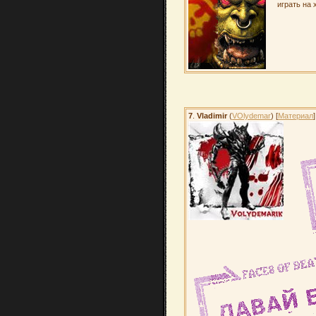
играть на 
7
.
Vladimir
(
VOlydemar
) [
Материал
]