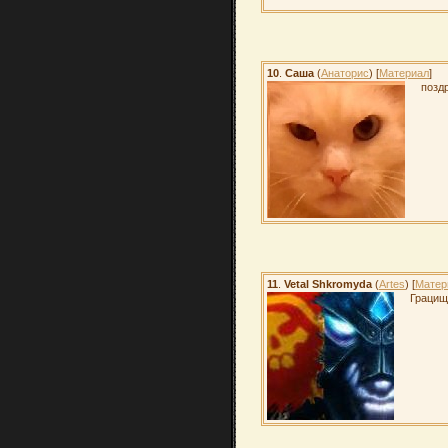
10
.
Саша
(
Анаторис
) [
Материал
]
позд
11
.
Vetal Shkromyda
(
Artes
) [
Матер
Грацищ