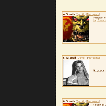
4
.
Sprutik
(
Sprutik
) [
Материал
]
поздравля
http://for
5
.
Андрей
(
Dentor
) [
Материал
]
Поздоровл
6
.
Sprutik
(
Sprutik
) [
Материал
]
я подсчита