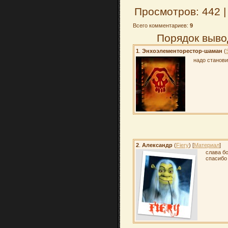
Просмотров: 442 
Всего комментариев:
9
Порядок выво
1
.
Энхоэлементорестор-шаман
(
надо станов
2
.
Александр
(
Fiery
) [
Материал
]
слава бо
спасибо