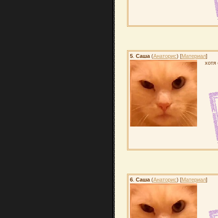
5
.
Саша
(
Анаторис
) [
Материал
]
хотя
6
.
Саша
(
Анаторис
) [
Материал
]