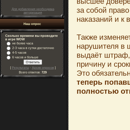
высшее довере
за собой прав
Для добавления необходима
авторизация
наказаний и к 
Наш опрос
Также изменяе
Сколько времени вы проводите
в игре WOW
не более часа
нарушителя в ш
2-3 часа в сутки достаточно
выдаёт штраф,
4-5 часов
6 часов и больше
причину и срок
[
Результаты
·
Архив опросов
]
Это обязательн
Всего ответов:
729
теперь попав
полностью отк