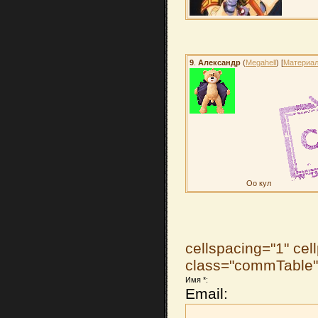
9
.
Александр
(
Megahell
) [
Материа
Оо кул
cellspacing="1" cel
class="commTable
Имя *:
Email: