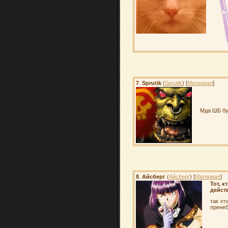
7
.
Sprutik
(
Sprutik
) [
Материал
]
Мда ШБ бу
8
.
Айсберг
(
Айсберг
) [
Материал
]
Тот, 
дейст
так эт
пренеб