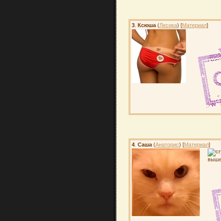
3
.
Ксюша
(
Лесика
) [
Материал
]
4
.
Саша
(
Анаторис
) [
Материал
]
выше