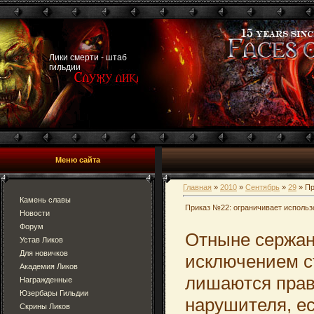
Лики смерти - штаб
гильдии
Меню сайта
Главная
»
2010
»
Сентябрь
»
29
» Пр
Камень славы
Приказ №22: ограничивает использ
Новости
Форум
Отныне сержан
Устав Ликов
Для новичков
исключением с
Академия Ликов
лишаются прав
Награжденные
Юзербары Гильдии
нарушителя, ес
Скрины Ликов