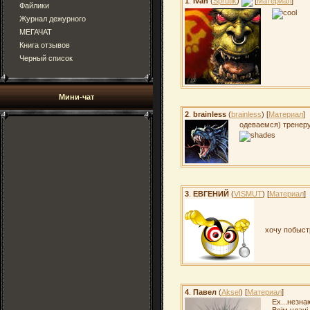
1
.
Ivan
(
Sprutik
)
[
Материал
]
Файлики
Журнал дежурного
МЕГАЧАТ
Книга отзывов
Черный список
Мини-чат
2
.
brainless
(
brainless
) [
Материал
]
одеваемся) трене
3
.
ЕВГЕНИЙ
(
VISMUT
) [
Материал
]
хочу побыст
4
.
Павел
(
Aksel
) [
Материал
]
Ех...незнаю
Всім удачі 