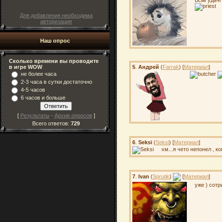
Для добавления необходима
авторизация
Наш опрос
Сколько времени вы проводите
в игре WOW
5
.
Андрей
(
Farrak
) [
Материал
]
не более часа
2-3 часа в сутки достаточно
4-5 часов
6 часов и больше
[
Результаты
·
Архив опросов
]
Всего ответов:
729
6
.
Seksi
(
Seksi
) [
Материал
]
хм...я чето непонел , к
7
.
Ivan
(
Sprutik
)
[
Материал
]
уже ) сотр