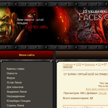
Лики смерти - штаб
гильдии
Меню сайта
Главная
»
2009
»
Февраль
»
20
» СГ
ЛИКОВ!
Камень славы
Новости
СГ БУРАН: ПЯТЫЙ БОЙ ЗА ПРАВО
Форум
Устав Ликов
Что та
Что я п
Для новичков
Кого мне нужно п
Академия Ликов
Просмотров: 660 | Добавил:
Sprutik
Награжденные
Всего комментариев:
12
Юзербары Гильдии
Скрины Ликов