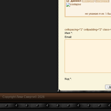
12
.
Даниил
(
coolapse
) [
Материал
]
не уважаю я их :\ б
cellspacing="1" cellpadding="2" clas
Имя *:
Email:
Код *:
Copyright Лики Смерти© 2026