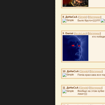
8
.
ДеНиСкА
(
Simple
) [
Материал
]
Было Круто=))))!!!!!
9
.
Danial
(
ArcticLion
) [
Материал
]
кто побед
10
.
ДеНиСкА
(
Simple
) [
Материал
]
Fienia крассава все по
11
.
ДеНиСкА
(
Simple
) [
Материал
]
Вообще на этом кубке 
локи=)))