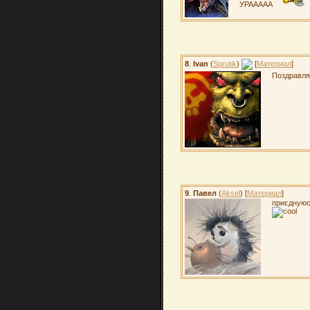
УРААААА
8
.
Ivan
(
Sprutik
)
[
Материал
]
Поздравля
9
.
Павел
(
Aksel
) [
Материал
]
приєдную