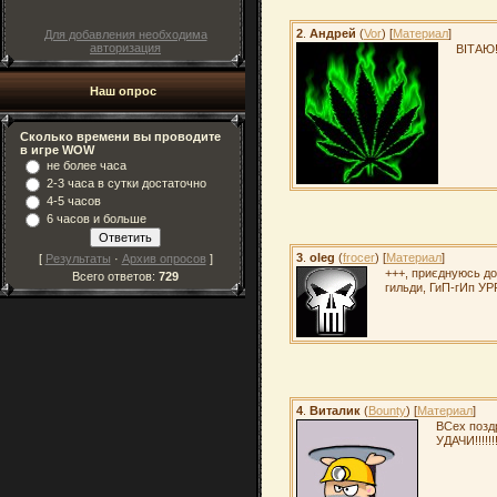
2
.
Андрей
(
Vor
) [
Материал
]
Для добавления необходима
авторизация
ВІТАЮ!!
Наш опрос
Сколько времени вы проводите
в игре WOW
не более часа
2-3 часа в сутки достаточно
4-5 часов
6 часов и больше
3
.
oleg
(
frocer
) [
Материал
]
[
Результаты
·
Архив опросов
]
+++, приєднуюсь до
Всего ответов:
729
гильди, ГиП-гИп УР
4
.
Виталик
(
Bounty
) [
Материал
]
ВСех поз
УДАЧИ!!!!!!!!