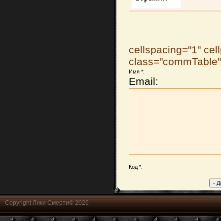
cellspacing="1" cel
class="commTable
Имя *:
Email:
Код *:
Copyright Лики Смерти© 2026