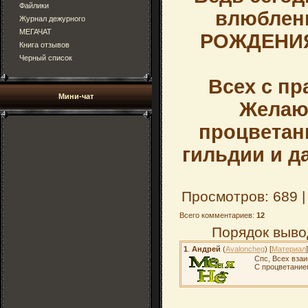
Файлики
влюбленн
Журнал дежурного
МЕГАЧАТ
РОЖДЕНИЯ!
Книга отзывов
Черный список
Всех с пр
Мини-чат
Желаю
процветан
гильдии и д
Просмотров: 689 
Всего комментариев:
12
Порядок выво
1
.
Андрей
(
Avaloncheg
) [
Материал
]
Спс, Всех вза
С процветанием