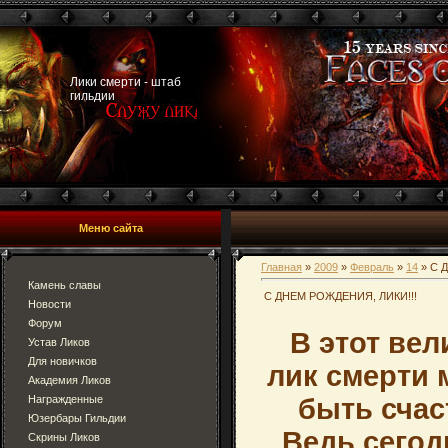
Лики смерти - штаб
гильдии
Меню сайта
Главная
»
2009
»
Февраль
»
14
» С 
Камень славы
С ДНЕМ РОЖДЕНИЯ, ЛИКИ!!!
Новости
Форум
В этот ве
Устав Ликов
Для новичков
лик смерти 
Академия Ликов
Награжденные
быть сча
Юзербары Гильдии
Ведь сегод
Скрины Ликов