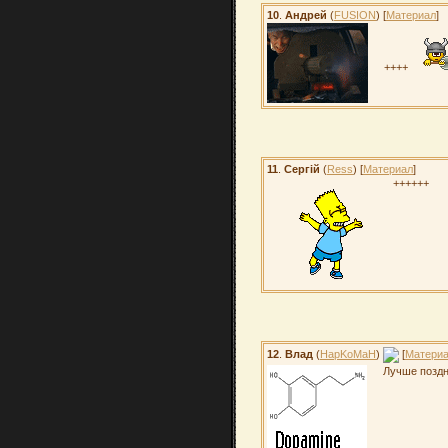
10
.
Андрей
(
FUSION
) [
Материал
]
++++
11
.
Сергій
(
Ress
) [
Материал
]
++++++
12
.
Влад
(
HapKoMaH
)
[
Матери
Лучше поздн