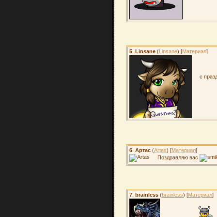
5
.
Linsane
(
Linsane
) [
Материал
]
с праз
6
.
Артас
(
Artas
) [
Материал
]
Поздравляю вас
7
.
brainless
(
brainless
) [
Материал
]