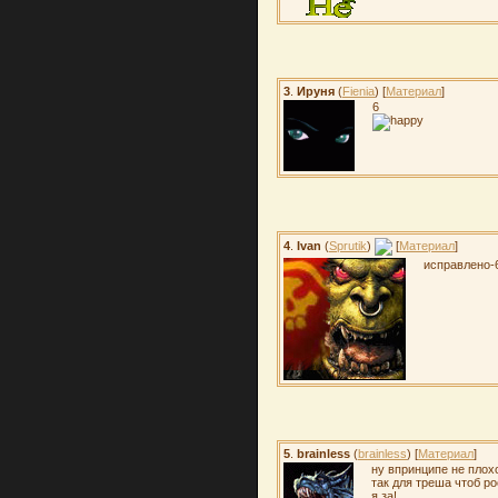
3
.
Ируня
(
Fienia
) [
Материал
]
6
4
.
Ivan
(
Sprutik
)
[
Материал
]
исправлено-
5
.
brainless
(
brainless
) [
Материал
]
ну впринципе не плохо
так для треша чтоб р
я за!