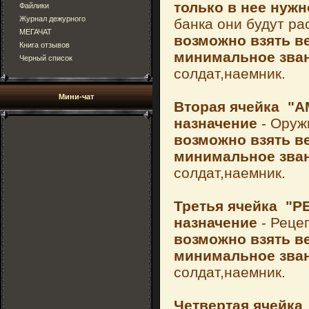
только в нее нуж
Файлики
Журнал дежурного
банка они будут р
МЕГАЧАТ
возможно взять ве
Книга отзывов
минимальное зван
Черный список
солдат,наемник.
Мини-чат
Вторая ячейка
"А
назначение
- Оруж
возможно взять ве
минимальное зван
солдат,наемник.
Третья ячейка
"Р
назначение
- Реце
возможно взять ве
минимальное зван
солдат,наемник.
Четвертая ячейка