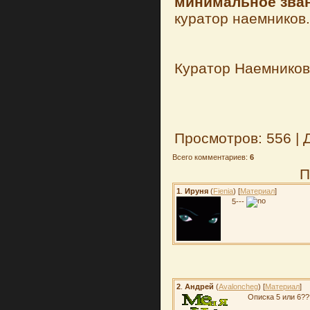
минимальное зван
куратор наемников.
Куратор Наемников
Просмотров: 556 | 
Всего комментариев:
6
П
1
.
Ируня
(
Fienia
) [
Материал
]
5---
2
.
Андрей
(
Avaloncheg
) [
Материал
]
Описка 5 или 6?