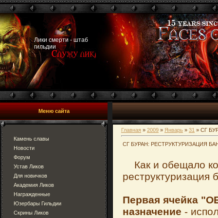
Лики смерти - штаб
гильдии
Меню сайта
Главная
»
2009
»
Январь
»
31
» СГ Б
Камень славы
СГ БУРАН: РЕСТРУКТУРИЗАЦИЯ Б
Новости
Форум
Как и обещало ко
Устав Ликов
реструктуризация б
Для новичков
Академия Ликов
Награжденные
Первая ячейка "
Юзербары Гильдии
назначение
- испол
Скрины Ликов