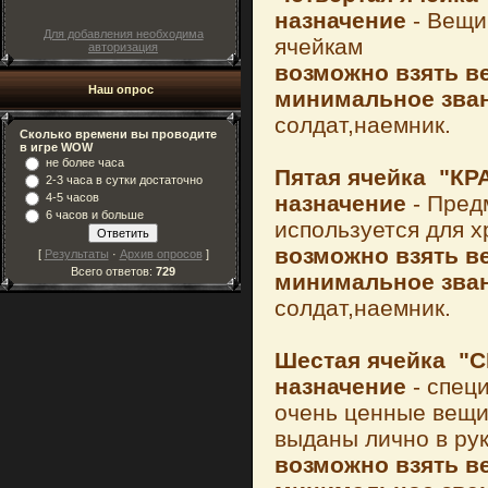
назначение
- Вещи
Для добавления необходима
ячейкам
авторизация
возможно взять ве
Наш опрос
минимальное зван
солдат,наемник.
Сколько времени вы проводите
в игре WOW
не более часа
Пятая ячейка
"КР
2-3 часа в сутки достаточно
назначение
- Пред
4-5 часов
6 часов и больше
используется для х
возможно взять ве
[
Результаты
·
Архив опросов
]
Всего ответов:
729
минимальное зван
солдат,наемник.
Шестая ячейка
"
назначение
- спец
очень ценные вещи
выданы лично в ру
возможно взять ве