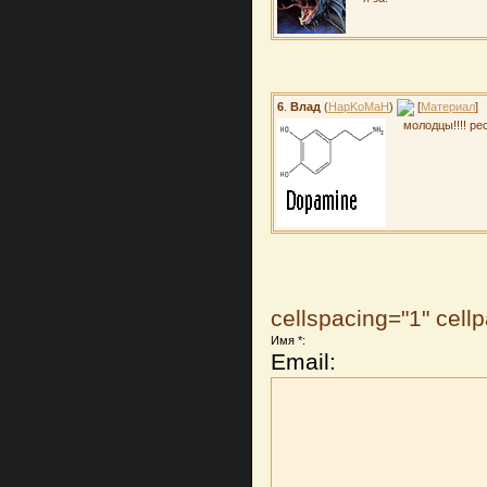
6
.
Влад
(
HapKoMaH
)
[
Материал
]
молодцы!!!! ре
cellspacing="1" cel
Имя *:
Email: