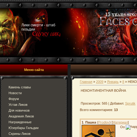
Лики смерти - штаб
гильдии
Меню сайта
Главная
»
2009
»
Январь
»
8
» НЕК
Камень славы
НЕКОНТИНЕНТНАЯ ВОЙНА
Новости
Форум
Просмотров: 565 | Добавил:
Sprutik
Устав Ликов
Всего комментариев:
13
Для новичков
Академия Ликов
Награжденные
1
.
Пашка
(
Prodlgy
) [
Материал
]
Oo
Юзербары Гильдии
Скрины Ликов