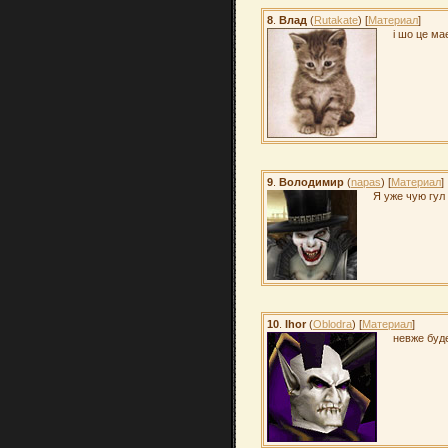
8
.
Влад
(
Rutakate
) [
Материал
]
і шо це ма
9
.
Володимир
(
napas
) [
Материал
]
Я уже чую гул 
10
.
Ihor
(
Oblodra
) [
Материал
]
невже буд