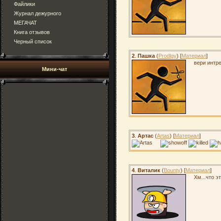
Файлики
Журнал дежурного
МЕГАЧАТ
Книга отзывов
Черный список
2
.
Пашка
(
Prodlgy
) [
Материал
]
вери интр
Мини-чат
3
.
Артас
(
Artas
) [
Материал
]
4
.
Виталик
(
Bounty
) [
Материал
]
Хм...что э