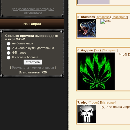
Для добавления необходима
авторизация
5
.
brainless
(
brainless
) [
Материал
]
Наш опрос
Сколько времени вы проводите
в игре WOW
не более часа
2-3 часа в сутки достаточно
6
.
Андрей
(
Vor
) [
Материал
]
4-5 часов
Что?! Г
6 часов и больше
[
Результаты
·
Архив опросов
]
Всего ответов:
729
7
.
oleg
(
frocer
) [
Материал
]
ну,чо за война и п