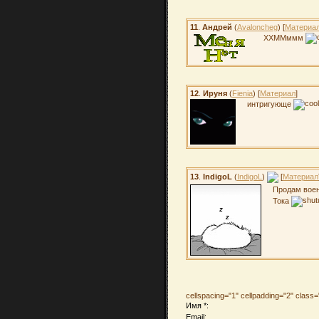
11
.
Андрей
(
Avaloncheg
) [
Материа
ХХММммм
12
.
Ируня
(
Fienia
) [
Материал
]
интригующе
13
.
IndigoL
(
IndigoL
)
[
Материал
Продам вое
Тока
cellspacing="1" cellpadding="2" clas
Имя *:
Email: