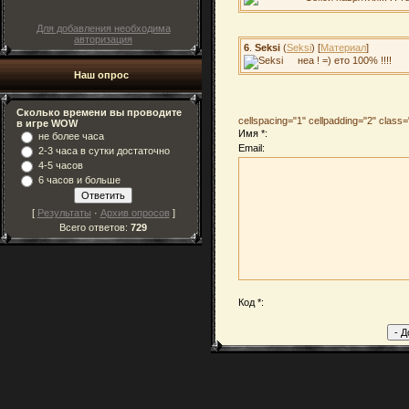
Для добавления необходима
авторизация
6
.
Seksi
(
Seksi
) [
Материал
]
неа ! =) ето 100% !!!!
Наш опрос
Сколько времени вы проводите
cellspacing="1" cellpadding="2" clas
в игре WOW
Имя *:
не более часа
Email:
2-3 часа в сутки достаточно
4-5 часов
6 часов и больше
[
Результаты
·
Архив опросов
]
Всего ответов:
729
Код *: