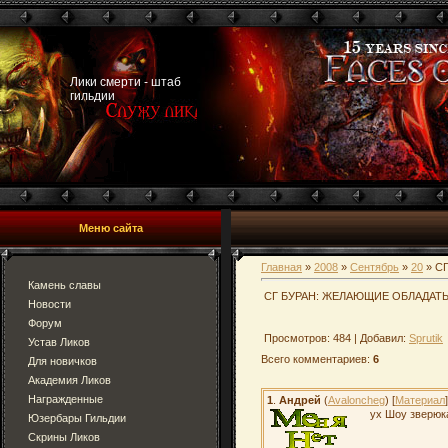
Лики смерти - штаб
гильдии
Меню сайта
Главная
»
2008
»
Сентябрь
»
20
» С
Камень славы
СГ БУРАН: ЖЕЛАЮЩИЕ ОБЛАДАТЬ
Новости
Форум
Просмотров: 484 | Добавил:
Sprutik
Устав Ликов
Всего комментариев:
6
Для новичков
Академия Ликов
Награжденные
1
.
Андрей
(
Avaloncheg
) [
Материал
]
ух Шоу зверюк
Юзербары Гильдии
Скрины Ликов