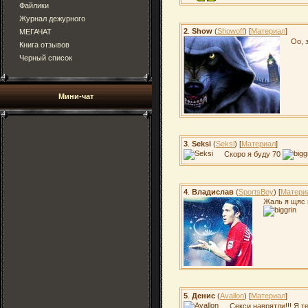
Файлики
Журнал дежурного
2
.
Show
(
Showoff
) [
Материал
]
МЕГАЧАТ
Оо, 
Книга отзывов
Черный список
Мини-чат
3
.
Seksi
(
Seksi
) [
Материал
]
Скоро я буду 70
4
.
Владислав
(
SportsBoy
) [
Матери
Жаль я щяс 
5
.
Денис
(
Avallon
) [
Материал
]
Секси наврятли!!! Я те