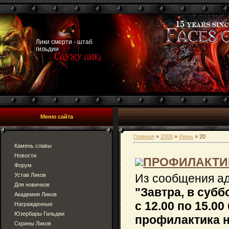
Лики смерти - штаб
гильдии
Меню сайта
Главная
»
2008
»
Июнь
»
20
Камень славы
Новости
ПРОФИЛАКТИ
Форум
Устав Ликов
Из сообщения а
Для новичков
"Завтра, в субб
Академия Ликов
с 12.00 по 15.0
Награжденные
Юзербары Гильдии
профилактика н
Скрины Ликов