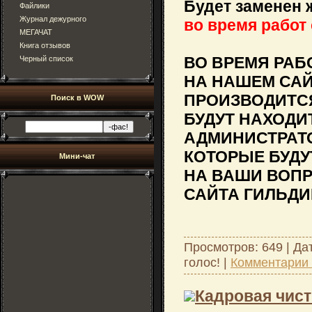
Будет заменен 
Файлики
Журнал дежурного
во время работ с
МЕГАЧАТ
Книга отзывов
ВО ВРЕМЯ РАБ
Черный список
НА НАШЕМ САЙ
ПРОИЗВОДИТСЯ
Поиск в WOW
БУДУТ НАХОДИ
АДМИНИСТРАТ
КОТОРЫЕ БУДУ
Мини-чат
НА ВАШИ ВОП
САЙТА ГИЛЬДИ
Просмотров: 649 | Да
голос!
|
Комментарии 
Кадровая чист