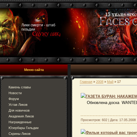
Лики смерти - штаб
гильдии
Меню сайта
Главная
»
2008
»
Май
»
17
Камень славы
Новости
ГАЗЕТА БУРАН: НАКАЖЕ
Форум
Обновлена доска WANT
Устав Ликов
Для новичков
Академия Ликов
Просмотров: 602 | Дата:
17.05.2008
Награжденные
Юзербары Гильдии
Фильм который вас трон
Скрины Ликов