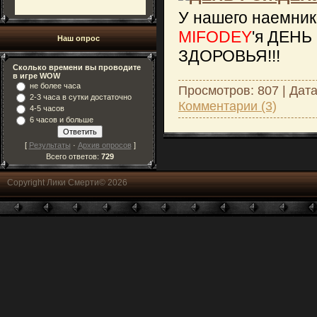
У нашего наемни
MIFODEY
'я ДЕН
Наш опрос
ЗДОРОВЬЯ!!!
Сколько времени вы проводите
в игре WOW
не более часа
Просмотров: 807 | Дат
2-3 часа в сутки достаточно
Комментарии (3)
4-5 часов
6 часов и больше
[
Результаты
·
Архив опросов
]
Всего ответов:
729
Copyright Лики Смерти© 2026