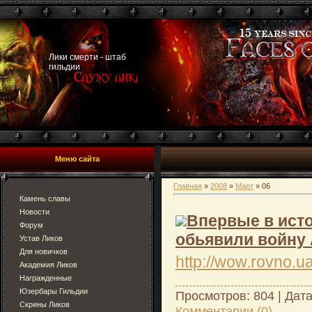
Лики смерти - штаб
гильдии
Меню сайта
Главная
»
2008
»
Март
»
06
Камень славы
Новости
Впервые в ист
Форум
обьявили войну
Устав Ликов
Для новичков
http://wow.rovno.u
Академия Ликов
Награжденные
Юзербары Гильдии
Просмотров: 804 | Дат
Скрины Ликов
Комментарии (0)