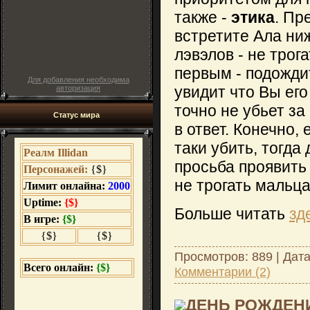
также -
этика
. Пр
встретите Ала ни
лэвэлов - не трог
первым - подождит
Для добавления необходима
увидит что Вы его
авторизация
точно не убьет за
Статус мира
в ответ. Конечно, 
таки убить, тогда
просьба проявить
не трогать мальца
Больше читать
зд
Просмотров: 889 | Дат
Комментарии (2)
ДЕНЬ РОЖДЕНИЕ