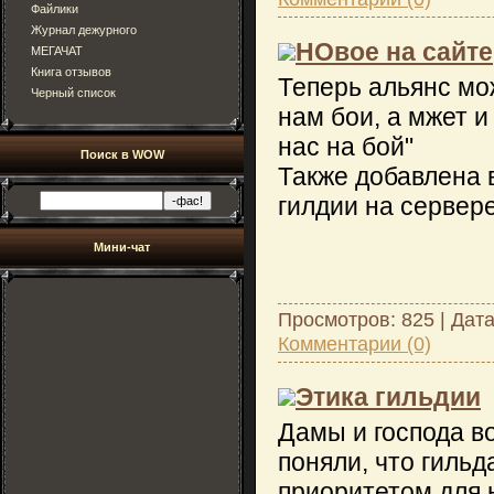
Файлики
Журнал дежурного
НОвое на сайте
МЕГАЧАТ
Книга отзывов
Теперь альянс мо
Черный список
нам бои, а мжет и
нас на бой"
Поиск в WOW
Также добавлена 
гилдии на сервере
Мини-чат
Просмотров: 825 | Дат
Комментарии (0)
Этика гильдии
Дамы и господа во
поняли, что гильд
приоритетом для 