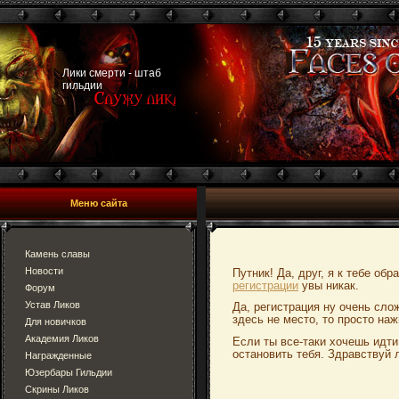
Лики смерти - штаб
гильдии
Меню сайта
Камень славы
Новости
Путник! Да, друг, я к тебе об
регистрации
увы никак.
Форум
Устав Ликов
Да, регистрация ну очень сло
здесь не место, то просто наж
Для новичков
Академия Ликов
Если ты все-таки хочешь идти
остановить тебя. Здравствуй 
Награжденные
Юзербары Гильдии
Скрины Ликов