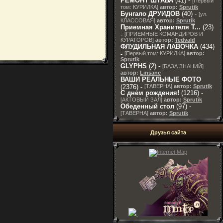
РЕМОНТ ШТАБА
(41) -
[
Первый
том: КУРИЛКА
]
автор:
Sprutik
Бунгало ДРУИДОВ
(40) -
[
ул.
КЛАССОВАЯ
]
автор:
Sprutik
Приемная Хранителя T...
(23)
-
[
ПРИЕМНЫЕ КОМАНДИРОВ И
КУРАТОРОВ
]
автор:
Tedvald
ФЛУДИЛЬНАЯ ЛАВОЧКА
(434)
-
[
Первый том: КУРИЛКА
]
автор:
Sprutik
GLYPHS
(2) -
[
БАЗА ЗНАНИЙ
]
автор:
Linsane
ВАШИ РЕАЛЬНЫЕ ФОТО
(2376) -
[
ТАВЕРНА
]
автор:
Sprutik
С днем рождения!
(1216) -
[
АКТОВЫЙ ЗАЛ
]
автор:
Sprutik
Обеденный стол
(97) -
[
ТАВЕРНА
]
автор:
Sprutik
Друзья сайта