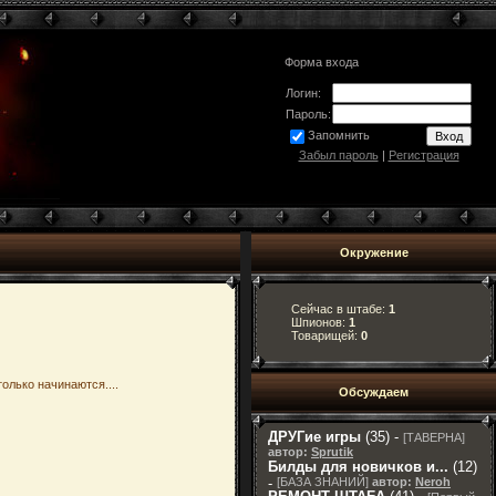
Форма входа
Логин:
Пароль:
Запомнить
Забыл пароль
|
Регистрация
Окружение
Сейчас в штабе:
1
Шпионов:
1
Товарищей:
0
олько начинаются....
Обсуждаем
ДРУГие игры
(35) -
[
ТАВЕРНА
]
автор:
Sprutik
Билды для новичков и...
(12)
-
[
БАЗА ЗНАНИЙ
]
автор:
Neroh