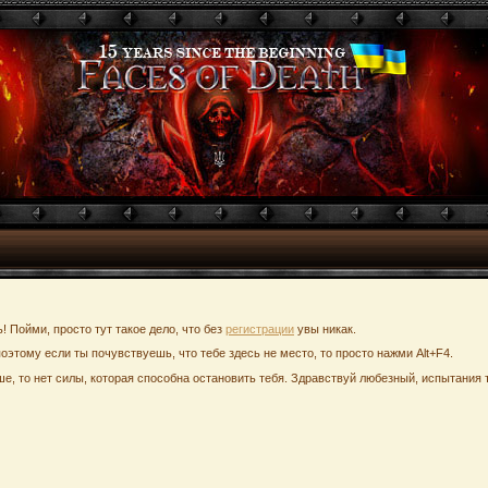
ь! Пойми, просто тут такое дело, что без
регистрации
увы никак.
поэтому если ты почувствуешь, что тебе здесь не место, то просто нажми Alt+F4.
е, то нет силы, которая способна остановить тебя. Здравствуй любезный, испытания т