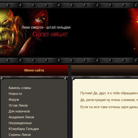
Лики смерти - штаб гильдии
Меню сайта
Камень славы
Путник! Да, друг, я к тебе обращаюс
Новости
Форум
Да, регистрация ну очень сложная, 
Устав Ликов
Если ты все-таки хочешь идти дальш
Для новичков
Академия Ликов
Награжденные
Юзербары Гильдии
Скрины Ликов