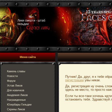
Лики смерти - штаб
гильдии
Меню сайта
Камень славы
Новости
Путник! Да, друг, я к тебе об
регистрации
увы никак.
Форум
Устав Ликов
Да, регистрация ну очень сло
здесь не место, то просто наж
Для новичков
Академия Ликов
Если ты все-таки хочешь идти
остановить тебя. Здравствуй 
Награжденные
Юзербары Гильдии
Скрины Ликов