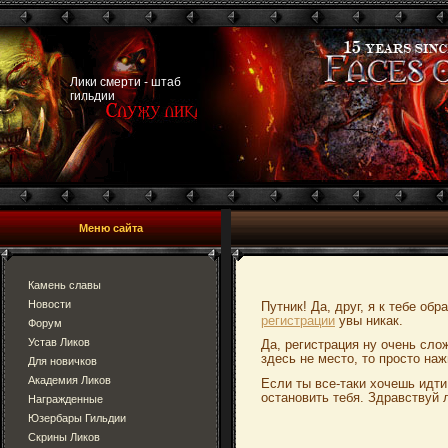
Лики смерти - штаб
гильдии
Меню сайта
Камень славы
Новости
Путник! Да, друг, я к тебе об
регистрации
увы никак.
Форум
Устав Ликов
Да, регистрация ну очень сло
здесь не место, то просто наж
Для новичков
Академия Ликов
Если ты все-таки хочешь идти
остановить тебя. Здравствуй 
Награжденные
Юзербары Гильдии
Скрины Ликов