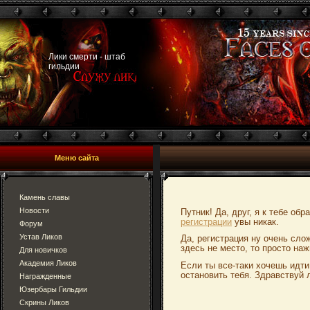
Лики смерти - штаб
гильдии
Меню сайта
Камень славы
Новости
Путник! Да, друг, я к тебе об
регистрации
увы никак.
Форум
Устав Ликов
Да, регистрация ну очень сло
здесь не место, то просто наж
Для новичков
Академия Ликов
Если ты все-таки хочешь идти
остановить тебя. Здравствуй 
Награжденные
Юзербары Гильдии
Скрины Ликов