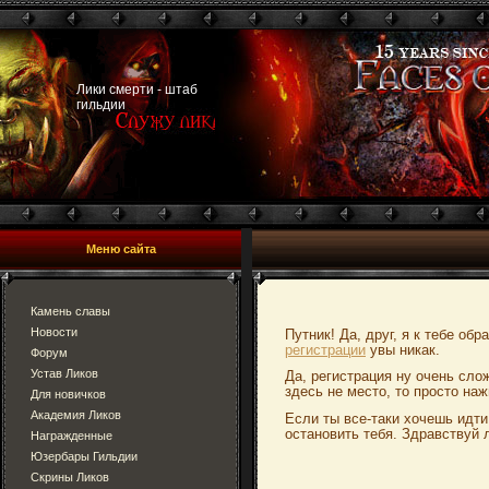
Лики смерти - штаб
гильдии
Меню сайта
Камень славы
Новости
Путник! Да, друг, я к тебе об
регистрации
увы никак.
Форум
Устав Ликов
Да, регистрация ну очень сло
здесь не место, то просто наж
Для новичков
Академия Ликов
Если ты все-таки хочешь идти
остановить тебя. Здравствуй 
Награжденные
Юзербары Гильдии
Скрины Ликов