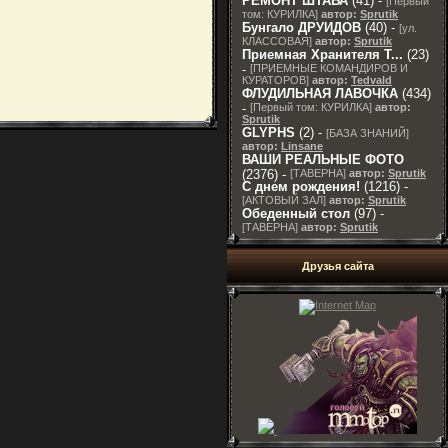
РЕМОНТ ШТАБА
(41) -
[
Первый
том: КУРИЛКА
]
автор:
Sprutik
Бунгало ДРУИДОВ
(40) -
[
ул.
КЛАССОВАЯ
]
автор:
Sprutik
Приемная Хранителя T...
(23)
-
[
ПРИЕМНЫЕ КОМАНДИРОВ И
КУРАТОРОВ
]
автор:
Tedvald
ФЛУДИЛЬНАЯ ЛАВОЧКА
(434)
-
[
Первый том: КУРИЛКА
]
автор:
Sprutik
GLYPHS
(2) -
[
БАЗА ЗНАНИЙ
]
автор:
Linsane
ВАШИ РЕАЛЬНЫЕ ФОТО
(2376) -
[
ТАВЕРНА
]
автор:
Sprutik
С днем рождения!
(1216) -
[
АКТОВЫЙ ЗАЛ
]
автор:
Sprutik
Обеденный стол
(97) -
[
ТАВЕРНА
]
автор:
Sprutik
Друзья сайта