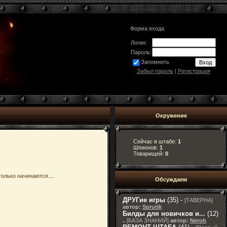
Форма входа
Логин:
Пароль:
Запомнить
Забыл пароль
|
Регистрация
Окружение
Сейчас в штабе:
1
Шпионов:
1
Товарищей:
0
олько начинаются....
Обсуждаем
ДРУГие игры
(35) -
[
ТАВЕРНА
]
автор:
Sprutik
Билды для новичков и...
(12)
-
[
БАЗА ЗНАНИЙ
]
автор:
Neroh