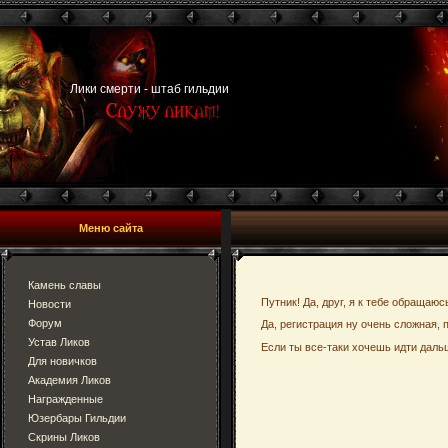
Лики смерти - штаб гильдии
Меню сайта
Камень славы
Путник! Да, друг, я к тебе обращаюс
Новости
Форум
Да, регистрация ну очень сложная, 
Устав Ликов
Если ты все-таки хочешь идти дальш
Для новичков
Академия Ликов
Награжденные
Юзербары Гильдии
Скрины Ликов