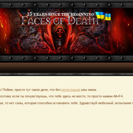
ь! Пойми, просто тут такое дело, что без
регистрации
увы никак.
поэтому если ты почувствуешь, что тебе здесь не место, то просто нажми Alt+F4.
е, то нет силы, которая способна остановить тебя. Здравствуй любезный, испытания т