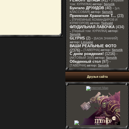
РЕМОНТ ШТАБА
(41) -
[
Первый
том: КУРИЛКА
]
автор:
Sprutik
Бунгало ДРУИДОВ
(40) -
[
ул.
КЛАССОВАЯ
]
автор:
Sprutik
Приемная Хранителя T...
(23)
-
[
ПРИЕМНЫЕ КОМАНДИРОВ И
КУРАТОРОВ
]
автор:
Tedvald
ФЛУДИЛЬНАЯ ЛАВОЧКА
(434)
-
[
Первый том: КУРИЛКА
]
автор:
Sprutik
GLYPHS
(2) -
[
БАЗА ЗНАНИЙ
]
автор:
Linsane
ВАШИ РЕАЛЬНЫЕ ФОТО
(2376) -
[
ТАВЕРНА
]
автор:
Sprutik
С днем рождения!
(1216) -
[
АКТОВЫЙ ЗАЛ
]
автор:
Sprutik
Обеденный стол
(97) -
[
ТАВЕРНА
]
автор:
Sprutik
Друзья сайта