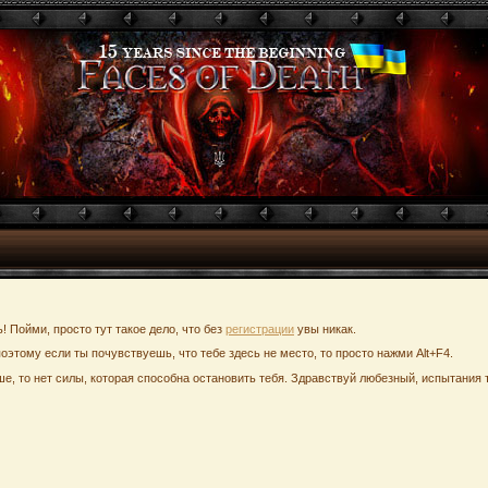
ь! Пойми, просто тут такое дело, что без
регистрации
увы никак.
поэтому если ты почувствуешь, что тебе здесь не место, то просто нажми Alt+F4.
е, то нет силы, которая способна остановить тебя. Здравствуй любезный, испытания т