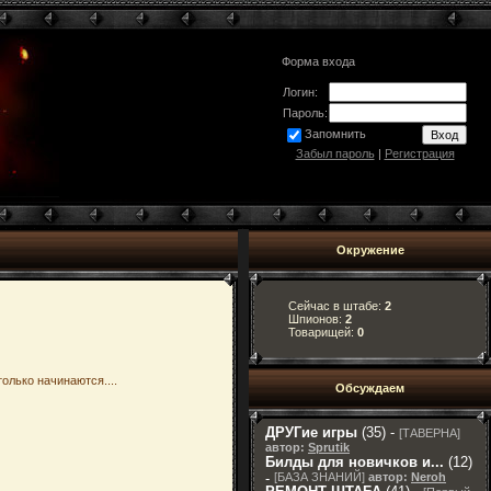
Форма входа
Логин:
Пароль:
Запомнить
Забыл пароль
|
Регистрация
Окружение
Сейчас в штабе:
2
Шпионов:
2
Товарищей:
0
олько начинаются....
Обсуждаем
ДРУГие игры
(35) -
[
ТАВЕРНА
]
автор:
Sprutik
Билды для новичков и...
(12)
-
[
БАЗА ЗНАНИЙ
]
автор:
Neroh