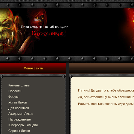
Лики смерти - штаб гильдии
Меню сайта
Камень славы
Путник! Да, друг, я к тебе обращаюс
Новости
Форум
Да, регистрация ну очень сложная, 
Устав Ликов
Если ты все-таки хочешь идти дальш
Для новичков
Академия Ликов
Награжденные
Юзербары Гильдии
Скрины Ликов