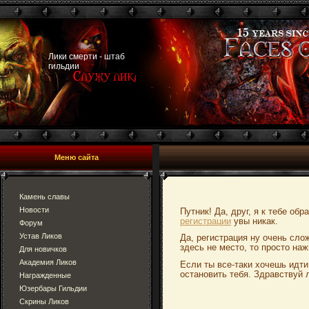
Лики смерти - штаб
гильдии
Меню сайта
Камень славы
Новости
Путник! Да, друг, я к тебе об
регистрации
увы никак.
Форум
Устав Ликов
Да, регистрация ну очень сло
здесь не место, то просто наж
Для новичков
Академия Ликов
Если ты все-таки хочешь идти
остановить тебя. Здравствуй 
Награжденные
Юзербары Гильдии
Скрины Ликов