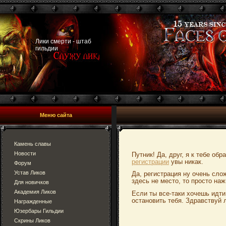
Лики смерти - штаб
гильдии
Меню сайта
Камень славы
Новости
Путник! Да, друг, я к тебе об
регистрации
увы никак.
Форум
Устав Ликов
Да, регистрация ну очень сло
здесь не место, то просто наж
Для новичков
Академия Ликов
Если ты все-таки хочешь идти
остановить тебя. Здравствуй 
Награжденные
Юзербары Гильдии
Скрины Ликов